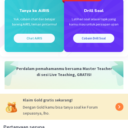
Tanya ke AiRIS
Drill Soal
Yuk, cobain chat dan belajar
Latihan soal sesuai topik yang
Iklan
bareng AiRIS, teman pintarmu!
kamu mau untuk persiapan ujian
Chat AiRIS
Cobain Drill Soal
Perdalam pemahamanmu bersama Master Teacher
di sesi Live Teaching, GRATIS!
Klaim Gold gratis sekarang!
Dengan Gold kamu bisa tanya soal ke Forum
sepuasnya, lho.
Pertanyaan serupa