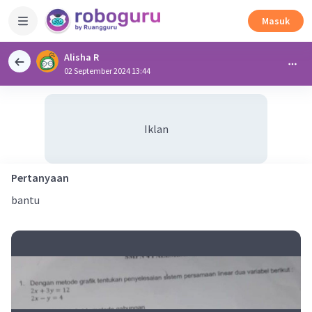
Masuk
Alisha R
02 September 2024 13:44
Iklan
Pertanyaan
bantu