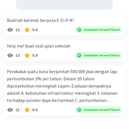
Buatlah kalimat berpola S-O-P-K!
12
5.0
Jawaban terverifikasi
help me! buat soal ujian sekolah
13
5.0
Jawaban terverifikasi
Penduduk suatu kota berjumlah 500.000 jiwa dengan laju
pertumbuhan 3% per tahun. Dalam 20 tahun
diproyeksikan meningkat tajam. Evaluasi dampaknya
adalah A. kebutuhan infrastruktur meningkat 3. tekanan
terhadap sumber daya bertambah C. pertumbuhan
eksponensial berdampak jangka panjang D. tidak
21
0.0
Jawaban terverifikasi
memengaruhi tata ruang E. proyeksi penduduk penting
untuk perencanaan