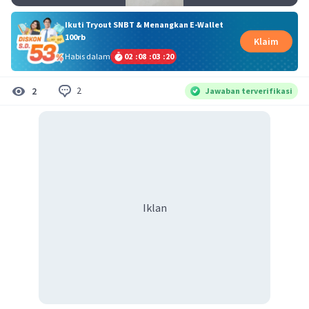
Ikuti Tryout SNBT & Menangkan E-Wallet
100rb
Klaim
Habis dalam
02
:
08
:
03
:
20
2
2
Jawaban terverifikasi
Iklan