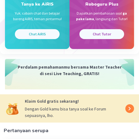
Untuk menjumlahkan pecahan biasa dengan
Tanya ke AiRIS
Roboguru Plus
pecahan biasa lainnya, kita bisa cek dulu
Yuk, cobain chat dan belajar
Dapatkan pembahasan soal
ga
penyebutnya. Karena penyebutnya sudah sama
bareng AiRIS, teman pintarmu!
pake lama
, langsung dari Tutor!
yaitu 27, maka kita tinggal jumlahkan
pembilangnya. Dalam kasus ini, 15 + 2 = 17.
Chat AiRIS
Chat Tutor
Setelah dapat hasil akhirnya, kita cek apa perlu
disederhanakan. Karena 17 sendiri sudah
bilangan prima, maka ¹⁷/
sudah pecahan paling
²⁷
sederhana.
Perdalam pemahamanmu bersama Master Teacher
di sesi Live Teaching, GRATIS!
Dengan penjelasan yang terdapat di atas,
hasil dari ¹⁵/
+ ²/
adalah
¹⁷/
²⁷
²⁷
²⁷
.
Klaim Gold gratis sekarang!
Dengan Gold kamu bisa tanya soal ke Forum
·
0.0
(
0
)
Balas
Beri Rating
sepuasnya, lho.
Widiah P
Level 66
Pertanyaan serupa
31 Januari 2024 12:33