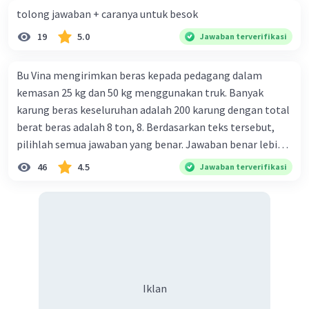
17/27
tolong jawaban + caranya untuk besok
19
5.0
Jawaban terverifikasi
Bu Vina mengirimkan beras kepada pedagang dalam
kemasan 25 kg dan 50 kg menggunakan truk. Banyak
karung beras keseluruhan adalah 200 karung dengan total
berat beras adalah 8 ton, 8. Berdasarkan teks tersebut,
pilihlah semua jawaban yang benar. Jawaban benar lebih
dari satu. Banyak karung beras kemasan 25 kg adalah 50
46
4.5
Jawaban terverifikasi
buah. Banyak karung beras kemasan 50 kg adalah 150
buah. Total berat beras dalam kemasan 25 kg adalah 2
ton. Perbandingan berat beras kemasan 25 kg dan 50 kg
dalam truk adalah 1: 3. 9. Berdasarkan teks tersebut, jika
biaya setiap beras karung kecil adalah Rp7.500 dan karung
besar Rp14.000, berapakah biaya angkut semua beras yang
harus dibayar oleh Bu Vina? A. Rp2.540.000 C. Rp2.312.000 B.
Iklan
Rp2.475.000 D. Rp2.280.000