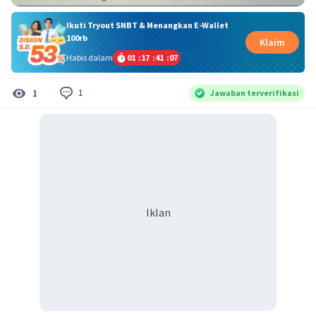
Ikuti Tryout SNBT & Menangkan E-Wallet
100rb
Klaim
Habis dalam
01
:
17
:
41
:
06
1
1
Jawaban terverifikasi
Iklan