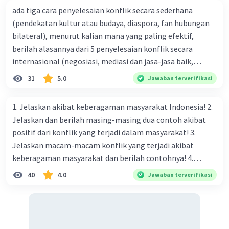
ada tiga cara penyelesaian konflik secara sederhana
(pendekatan kultur atau budaya, diaspora, fan hubungan
bilateral), menurut kalian mana yang paling efektif,
berilah alasannya dari 5 penyelesaian konflik secara
internasional (negosiasi, mediasi dan jasa-jasa baik,
konsiliasi, penyelidikan, dan penyelesaian di bawah
31
5.0
Jawaban terverifikasi
naungan organisasi PBB), menurut kalian mana yang
paling efektif, berilah alasannya
1. Jelaskan akibat keberagaman masyarakat Indonesia! 2.
Jelaskan dan berilah masing-masing dua contoh akibat
positif dari konflik yang terjadi dalam masyarakat! 3.
Jelaskan macam-macam konflik yang terjadi akibat
keberagaman masyarakat dan berilah contohnya! 4.
Mengapa dalam masyarakat yang memiliki keberagaman
40
4.0
Jawaban terverifikasi
diperlukan harmoni? 5. Indonesia merupakan negara yang
kaya akan keberagaman baik dilihat dari agama, suku, ras,
bahasa, dan budaya. Berdasarkan pernyataan tersebut,
apa yang dapat kalian lakukan untuk menjaga