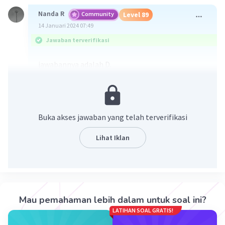
Nanda R
Community
Level 89
14 Januari 2024 07:49
Jawaban terverifikasi
jawabannya adalah D.
Konflik ini melibatkan pertentangan antara
kelompok separatis GAM dan pemerintah
Indonesia, sehingga termasuk dalam kategori
Buka akses jawaban yang telah terverifikasi
konflik antarkelompok.
Lihat Iklan
·
0.0
(
0
)
Balas
Beri Rating
Mau pemahaman lebih dalam untuk soal ini?
LATIHAN SOAL GRATIS!