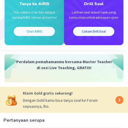
Tanya ke AiRIS
Drill Soal
Iklan
Yuk, cobain chat dan belajar
Latihan soal sesuai topik yang
bareng AiRIS, teman pintarmu!
kamu mau untuk persiapan ujian
Chat AiRIS
Cobain Drill Soal
Perdalam pemahamanmu bersama Master Teacher
di sesi Live Teaching, GRATIS!
Klaim Gold gratis sekarang!
Dengan Gold kamu bisa tanya soal ke Forum
sepuasnya, lho.
Pertanyaan serupa