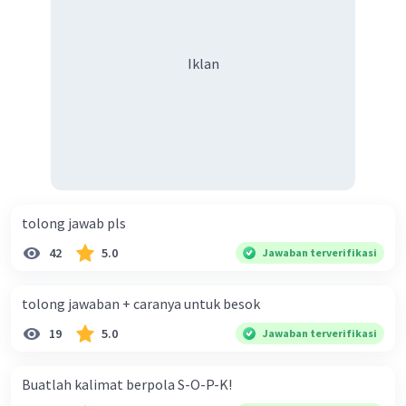
keberagaman supaya terhindar dari konflik?
Iklan
tolong jawab pls
42
5.0
Jawaban terverifikasi
tolong jawaban + caranya untuk besok
19
5.0
Jawaban terverifikasi
Buatlah kalimat berpola S-O-P-K!