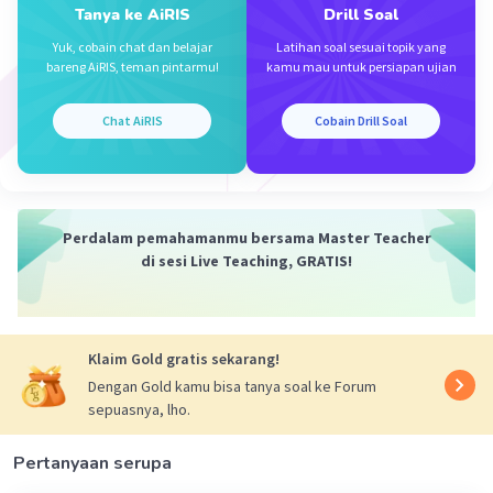
Rendi R
Community
Level 100
Tanya ke AiRIS
Drill Soal
26 Agustus 2024 01:31
Yuk, cobain chat dan belajar
Latihan soal sesuai topik yang
Jawaban terverifikasi
bareng AiRIS, teman pintarmu!
kamu mau untuk persiapan ujian
Untuk menjawab pertanyaan tersebut, berikut
Iklan
Chat AiRIS
Cobain Drill Soal
adalah penjelasan mengenai karakteristik dan
fungsi organ reproduksi yang berperan sebagai
kelenjar reproduksi pada laki-laki:
Perdalam pemahamanmu bersama Master Teacher
Kelanjutannya di gambar ya kak :)
di sesi Live Teaching, GRATIS!
Klaim Gold gratis sekarang!
Dengan Gold kamu bisa tanya soal ke Forum
sepuasnya, lho.
Pertanyaan serupa
·
0.0
(
0
)
Balas
Beri Rating