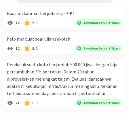
Buatlah kalimat berpola S-O-P-K!
12
5.0
Jawaban terverifikasi
help me! buat soal ujian sekolah
12
5.0
Jawaban terverifikasi
Penduduk suatu kota berjumlah 500.000 jiwa dengan laju
pertumbuhan 3% per tahun. Dalam 20 tahun
diproyeksikan meningkat tajam. Evaluasi dampaknya
adalah A. kebutuhan infrastruktur meningkat 3. tekanan
terhadap sumber daya bertambah C. pertumbuhan
eksponensial berdampak jangka panjang D. tidak
21
0.0
Jawaban terverifikasi
memengaruhi tata ruang E. proyeksi penduduk penting
untuk perencanaan