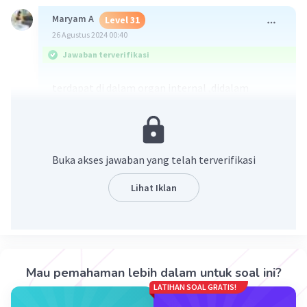
Maryam A
Level 31
26 Agustus 2024 00:40
Jawaban terverifikasi
terdapat di dalam organ internal ,didalam
kelenjar aksesori,untuk penjelasan lebih lanjut
ada di gambar
Buka akses jawaban yang telah terverifikasi
Lihat Iklan
·
5.0
(
1
)
Balas
Beri Rating
Mau pemahaman lebih dalam untuk soal ini?
LATIHAN SOAL GRATIS!