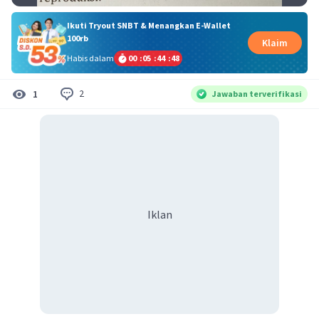
Ikuti Tryout SNBT & Menangkan E-Wallet
100rb
Klaim
Habis dalam
00
:
05
:
44
:
47
2
1
Jawaban terverifikasi
Iklan