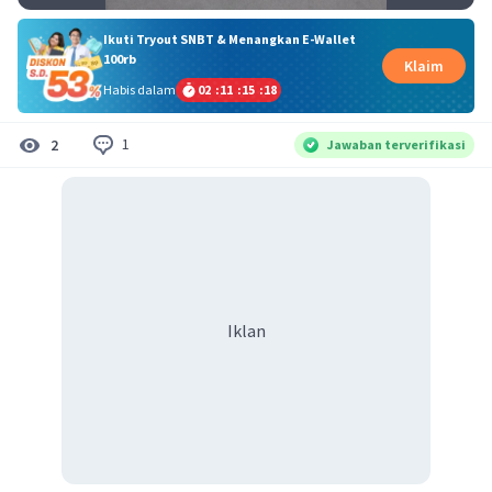
Ikuti Tryout SNBT & Menangkan E-Wallet
100rb
Klaim
Habis dalam
02
:
11
:
15
:
18
1
2
Jawaban terverifikasi
Iklan