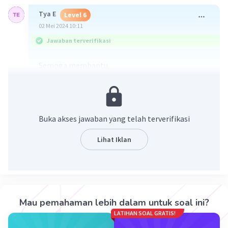
Tya E
Level 6
02 Mei 2024 10:11
Jawaban terverifikasi
Semoga membantu
Buka akses jawaban yang telah terverifikasi
Lihat Iklan
·
5.0
(
1
)
Balas
Beri Rating
Alika P
Level 62
Mau pemahaman lebih dalam untuk soal ini?
02 Mei 2024 12:51
LATIHAN SOAL GRATIS!
terimakasih kaaak