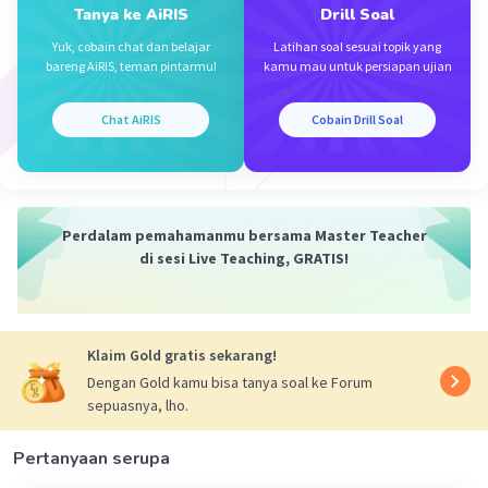
Tanya ke AiRIS
Drill Soal
Yuk, cobain chat dan belajar
Latihan soal sesuai topik yang
bareng AiRIS, teman pintarmu!
kamu mau untuk persiapan ujian
Chat AiRIS
Cobain Drill Soal
Iklan
Perdalam pemahamanmu bersama Master Teacher
di sesi Live Teaching, GRATIS!
Klaim Gold gratis sekarang!
Dengan Gold kamu bisa tanya soal ke Forum
sepuasnya, lho.
Pertanyaan serupa