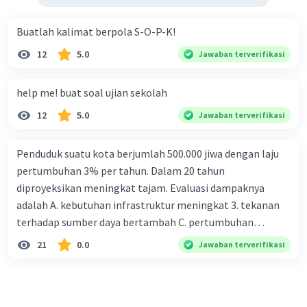
Buatlah kalimat berpola S-O-P-K!
12
5.0
Jawaban terverifikasi
help me! buat soal ujian sekolah
12
5.0
Jawaban terverifikasi
Penduduk suatu kota berjumlah 500.000 jiwa dengan laju
pertumbuhan 3% per tahun. Dalam 20 tahun
diproyeksikan meningkat tajam. Evaluasi dampaknya
adalah A. kebutuhan infrastruktur meningkat 3. tekanan
terhadap sumber daya bertambah C. pertumbuhan
eksponensial berdampak jangka panjang D. tidak
21
0.0
Jawaban terverifikasi
memengaruhi tata ruang E. proyeksi penduduk penting
untuk perencanaan