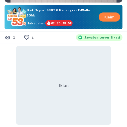
Ikuti Tryout SNBT & Menangkan E-Wallet
100rb
Klaim
Habis dalam
02
:
20
:
48
:
58
2
1
Jawaban terverifikasi
Iklan