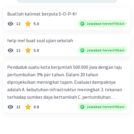
Buatlah kalimat berpola S-O-P-K!
12
5.0
Jawaban terverifikasi
help me! buat soal ujian sekolah
12
5.0
Jawaban terverifikasi
Penduduk suatu kota berjumlah 500.000 jiwa dengan laju
pertumbuhan 3% per tahun. Dalam 20 tahun
diproyeksikan meningkat tajam. Evaluasi dampaknya
adalah A. kebutuhan infrastruktur meningkat 3. tekanan
terhadap sumber daya bertambah C. pertumbuhan
eksponensial berdampak jangka panjang D. tidak
21
0.0
Jawaban terverifikasi
memengaruhi tata ruang E. proyeksi penduduk penting
untuk perencanaan