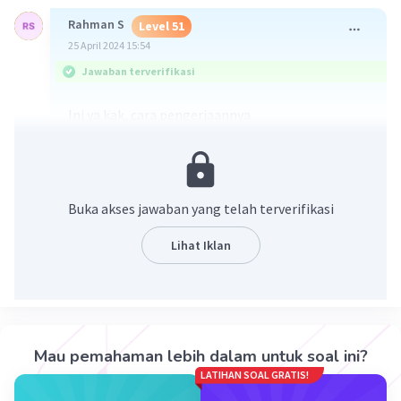
Rahman S
Level 51
25 April 2024 15:54
Jawaban terverifikasi
Ini ya kak, cara pengerjaannya
Buka akses jawaban yang telah terverifikasi
Lihat Iklan
·
0.0
(
0
)
Balas
Beri Rating
Mau pemahaman lebih dalam untuk soal ini?
Syarien A
Level 1
LATIHAN SOAL GRATIS!
25 April 2024 16:01