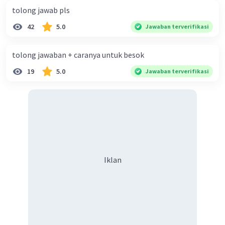
tolong jawab pls
Jadi, panjang QR adalah 24 cm
42
5.0
Jawaban terverifikasi
·
0.0
(
0
)
Balas
Beri Rating
tolong jawaban + caranya untuk besok
19
5.0
Jawaban terverifikasi
Iklan