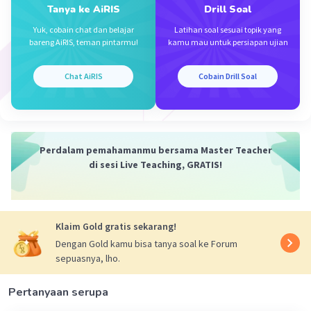
makasih ya kakk
Tanya ke AiRIS
Drill Soal
Yuk, cobain chat dan belajar
Latihan soal sesuai topik yang
bareng AiRIS, teman pintarmu!
kamu mau untuk persiapan ujian
Clouddies C
Level 7
Chat AiRIS
Cobain Drill Soal
27 April 2024 01:24
Jawaban terverifikasi
Diketahui:
Panjang PR = 26 cm
Iklan
Perdalam pemahamanmu bersama Master Teacher
Panjang PQ = 10 cm
di sesi Live Teaching, GRATIS!
Ditanya:
Panjang QR?
Jawaban:
Klaim Gold gratis sekarang!
QR² = PR² - PQ²
Dengan Gold kamu bisa tanya soal ke Forum
QR² = 26² - 10²
sepuasnya, lho.
QR² = 676 - 100
QR² = 576
Pertanyaan serupa
QR = √576
QR = 24 cm