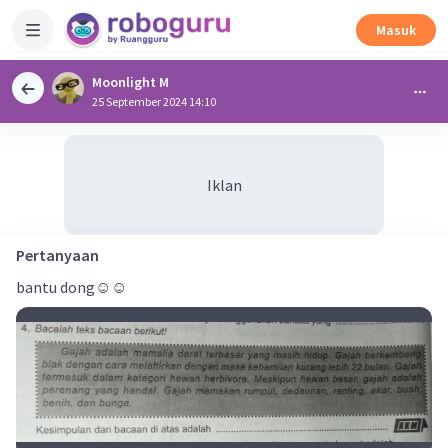
Masuk
Moonlight M
25 September 2024 14:10
Iklan
Pertanyaan
bantu dong☺️☺️