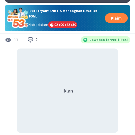
Ikuti Tryout SNBT & Menangkan E-Wallet
100rb
Klaim
Habis dalam
02
:
00
:
42
:
30
2
11
Jawaban terverifikasi
Iklan