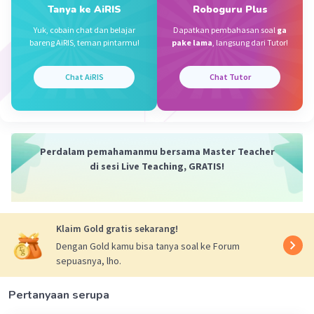
Jawab :
Tanya ke AiRIS
Roboguru Plus
Iklan
Berdasarkan teks yang ada di gambar,
Yuk, cobain chat dan belajar
Dapatkan pembahasan soal
ga
kesimpulan dari bacaan tersebut adalah:
bareng AiRIS, teman pintarmu!
pake lama
, langsung dari Tutor!
Gajah merupakan mamalia darat terbesar yang
masih hidup, termasuk hewan herbivora, yang
Chat AiRIS
Chat Tutor
dapat berenang dengan baik dan memiliki masa
kehamilan sekitar 22 bulan.
·
0.0
(
0
)
Balas
Beri Rating
Perdalam pemahamanmu bersama Master Teacher
di sesi Live Teaching, GRATIS!
Klaim Gold gratis sekarang!
Dengan Gold kamu bisa tanya soal ke Forum
sepuasnya, lho.
Pertanyaan serupa