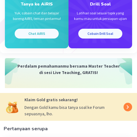
Tanya ke AiRIS
Drill Soal
Karakteristik tersebut menjadikan pandangan
Yuk, cobain chat dan belajar
Latihan soal sesuai topik yang
dan pendekatan yang berbeda dari generasi yang
bareng AiRIS, teman pintarmu!
kamu mau untuk persiapan ujian
sebelumnya.
Chat AiRIS
Cobain Drill Soal
·
5.0
(
1
)
Balas
Beri Rating
NENI I
Level 69
26 September 2024 03:59
Perdalam pemahamanmu bersama Master Teacher
di sesi Live Teaching, GRATIS!
sini aku bantu jawab
Soal
Iklan
Apa yang dimaksud dengan generasi
Klaim Gold gratis sekarang!
pascamileniel ?
Dengan Gold kamu bisa tanya soal ke Forum
Jawaban
sepuasnya, lho.
1. Percaya pada user generated contet
2. Lebih memilih HP daripada televisi
Pertanyaan serupa
3. Minat baca dengan cara konvensional rendah