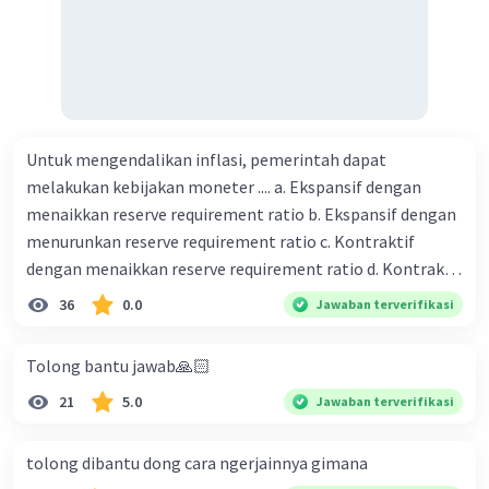
Untuk mengendalikan inflasi, pemerintah dapat
melakukan kebijakan moneter .... a. Ekspansif dengan
menaikkan reserve requirement ratio b. Ekspansif dengan
menurunkan reserve requirement ratio c. Kontraktif
dengan menaikkan reserve requirement ratio d. Kontraktif
dengan menurunkan reserve requirement ratio e.
36
0.0
Jawaban terverifikasi
Ekspansif dengan menaikkan tingkat diskonto Bila Bank
Indonesia melakukan kebijakan moneter ekspansif,
Tolong bantu jawab🙏🏻
ceteris paribus maka .... a. Menimbulkan inflasi di mana
21
5.0
Jawaban terverifikasi
bentuk kurva jumlah uang beredar (penawaran uang) naik
dari kiri bawah ke kanan atas b. Menimbulkan deflasi di
mana bentuk kurva jumlah uang beredar (penawaran
tolong dibantu dong cara ngerjainnya gimana
uang) naik dari kiri bawah ke kanan atas c. Tingkat bunga