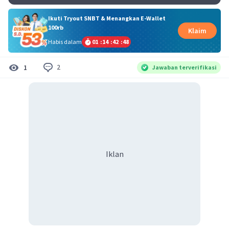
Ikuti Tryout SNBT & Menangkan E-Wallet
100rb
Klaim
Habis dalam
01
:
14
:
42
:
48
2
1
Jawaban terverifikasi
Iklan