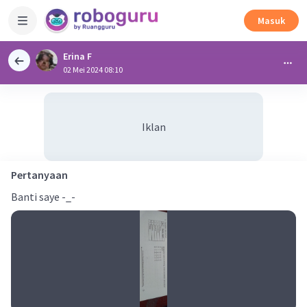
Masuk
Erina F
02 Mei 2024 08:10
Iklan
Pertanyaan
Banti saye -_-