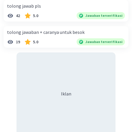
membawa udara ke dalam paru-paru.
tolong jawab pls
4. Bronkiolus (2)
42
5.0
Jawaban terverifikasi
- Dari bronkus, udara masuk ke bronkiolus.
- Bronkiolus adalah cabang-cabang kecil dari bronkus
tolong jawaban + caranya untuk besok
yang membawa udara ke alveolus.
19
5.0
Jawaban terverifikasi
5. Alveolus (4)
- Dari bronkiolus, udara masuk ke alveolus.
- Alveolus adalah kantung-kantung kecil di dalam paru-
paru tempat pertukaran gas oksigen dan karbon
dioksida terjadi.
Jadi, urutan sistem pernapasan yang benar
berdasarkan tabel adalah 1-5-3-2-4, yaitu hidung - trakea
Iklan
- bronkus - bronkiolus - alveolus.
·
0.0
(
0
)
Balas
Beri Rating