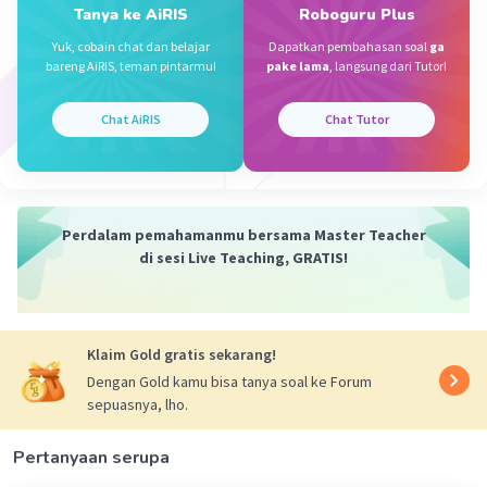
1. Hidung (1)
Tanya ke AiRIS
Roboguru Plus
2. Trakea (5)
Yuk, cobain chat dan belajar
Dapatkan pembahasan soal
ga
3. Bronkus (3)
bareng AiRIS, teman pintarmu!
pake lama
, langsung dari Tutor!
4. Bronkiolus (2)
5. Alveolus (4)
Chat AiRIS
Chat Tutor
Penjelasannya adalah sebagai berikut:
1. Hidung (1)
- Udara pernapasan masuk melalui hidung.
Perdalam pemahamanmu bersama Master Teacher
- Di dalam hidung, udara disaring, dihangatkan, dan
di sesi Live Teaching, GRATIS!
dilembapkan.
2. Trakea (5)
- Dari hidung, udara pernapasan masuk ke trakea.
- Trakea adalah saluran pernapasan utama yang
Klaim Gold gratis sekarang!
menghubungkan hidung dan mulut dengan paru-paru.
Dengan Gold kamu bisa tanya soal ke Forum
sepuasnya, lho.
3. Bronkus (3)
- Dari trakea, udara masuk ke bronkus.
Pertanyaan serupa
- Bronkus adalah cabang-cabang dari trakea yang