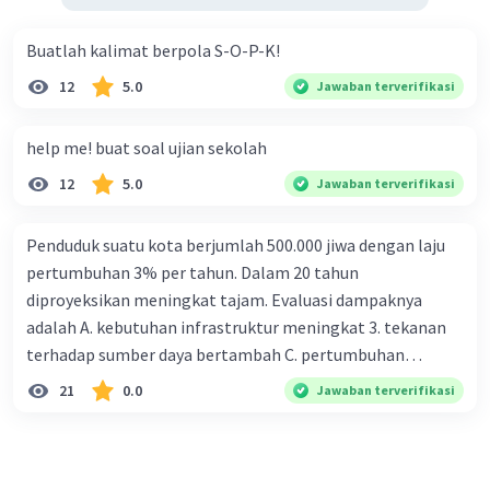
Buatlah kalimat berpola S-O-P-K!
12
5.0
Jawaban terverifikasi
help me! buat soal ujian sekolah
12
5.0
Jawaban terverifikasi
Penduduk suatu kota berjumlah 500.000 jiwa dengan laju
pertumbuhan 3% per tahun. Dalam 20 tahun
diproyeksikan meningkat tajam. Evaluasi dampaknya
adalah A. kebutuhan infrastruktur meningkat 3. tekanan
terhadap sumber daya bertambah C. pertumbuhan
eksponensial berdampak jangka panjang D. tidak
21
0.0
Jawaban terverifikasi
memengaruhi tata ruang E. proyeksi penduduk penting
untuk perencanaan