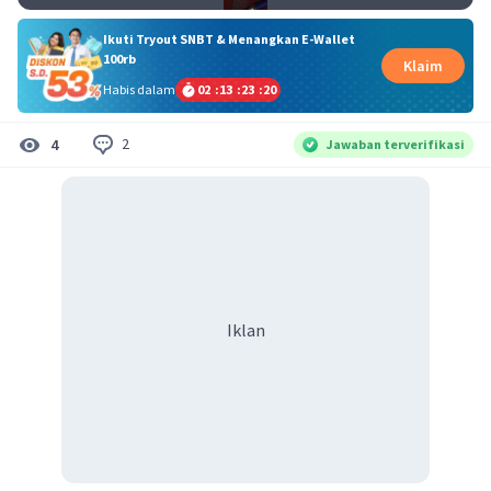
Ikuti Tryout SNBT & Menangkan E-Wallet
100rb
Klaim
Habis dalam
02
:
13
:
23
:
20
2
4
Jawaban terverifikasi
Iklan