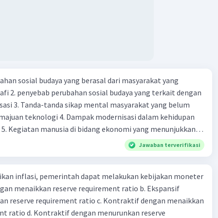
ahan sosial budaya yang berasal dari masyarakat yang
fi 2. penyebab perubahan sosial budaya yang terkait dengan
sasi 3. Tanda-tanda sikap mental masyarakat yang belum
majuan teknologi 4. Dampak modernisasi dalam kehidupan
t 5. Kegiatan manusia di bidang ekonomi yang menunjukkan
 modernisasi 6. Contoh pengaruh modernisasi di bidang ilmu
Jawaban terverifikasi
endidikan terhadap pola pikir masyarakat 7. Konsep
modernisasi di masyarakat seringkali mengalami kesalahan
kan inflasi, pemerintah dapat melakukan kebijakan moneter
atunya kesalahan tersebut menganggap jika menjadi modern
dengan menaikkan reserve requirement ratio b. Ekspansif
 8. arti dari globalisasi 9. Bentuk kearifan lokal di wilayah
n reserve requirement ratio c. Kontraktif dengan menaikkan
eran dalam pengelolaan SDA dan dukungan dalam bentuk
nt ratio d. Kontraktif dengan menurunkan reserve
rat menjaga tradisi kearifan lokal di Nusantara 11. Ciri uang