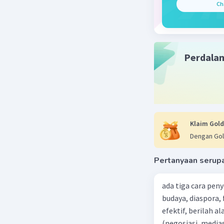
Ch
keman
Penyeb
dapat 
dapat 
ketega
Perdala
Beri R
Awa
Klaim Gold
17 Ja
Dengan Gol
mak
Pertanyaan serup
ada tiga cara pen
budaya, diaspora,
efektif, berilah alasannya dari 5 penyelesaian konfl
(negosiasi, medias