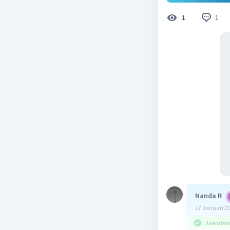
1
1
Nanda R
17 Januari 2
Jawaban 