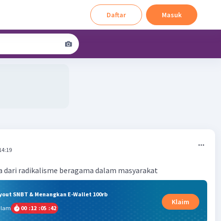
Daftar
Masuk
14:19
 dari radikalisme beragama dalam masyarakat
ryout SNBT & Menangkan E-Wallet 100rb
Klaim
alam
00
:
12
:
05
:
41