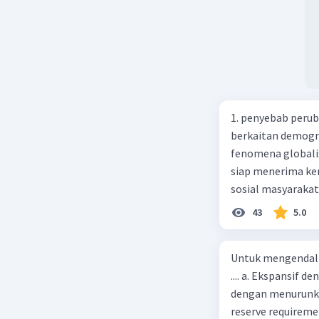
1. penyebab perub
berkaitan demogra
fenomena globali
siap menerima ke
sosial masyaraka
perubahan ke arah
43
5.0
pengetahuan dan p
mengenai proses 
Untuk mengendali
pahaman, salah s
.... a. Ekspansif 
adalah mengikuti...
dengan menurunka
Madura yang berp
reserve requireme
kebudayaan 10. Sya