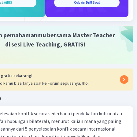
at AiRIS
Cobain Drill Soal
usiaan
aran informasi yang tidak benar
: Paham radikalisme
menyebar melalui media sosial dengan cepat, sehingga
memengaruhi opini publik dan menimbulkan
ngan di masyarakat
m pemahamanmu bersama Master Teacher
di sesi Live Teaching, GRATIS!
·
5.0
(
1
)
Balas
ating
aaa A
Level 7
 gratis sekarang!
nuari 2024 14:27
d kamu bisa tanya soal ke Forum sepuasnya, lho.
asihh yaa kaa
a
yelesaian konflik secara sederhana (pendekatan kultur atau
 fan hubungan bilateral), menurut kalian mana yang paling
ik secara internasional
i dan jasa-jasa baik, konsiliasi, penyelidikan, dan