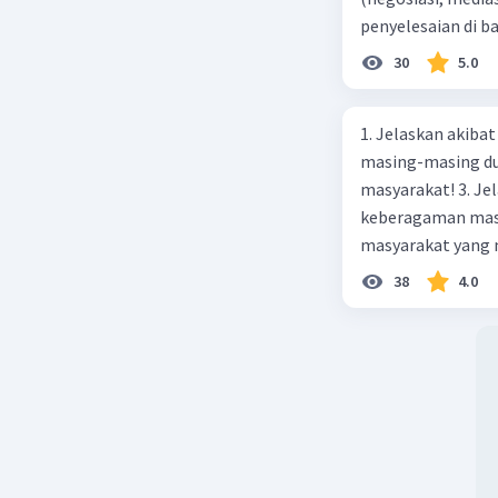
penyelesaian di 
paling efektif, be
30
5.0
1. Jelaskan akibat keber
masing-masing dua
masyarakat! 3. Jelaskan macam-macam konflik yang terjadi akibat
keberagaman masyarakat
masyarakat yang memi
merupakan negara 
38
4.0
ras, bahasa, dan 
kalian lakukan un