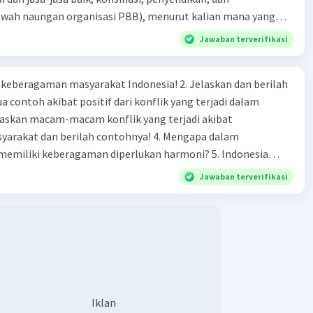
bawah naungan organisasi PBB), menurut kalian mana yang
Iklan
rilah alasannya
Jawaban terverifikasi
agaman masyarakat Indonesia! 2. Jelaskan dan berilah
 contoh akibat positif dari konflik yang terjadi dalam
 dan berilah contohnya! 4. Mengapa dalam
liki keberagaman diperlukan harmoni? 5. Indonesia
yang kaya akan keberagaman baik dilihat dari agama, suku,
Jawaban terverifikasi
budaya. Berdasarkan pernyataan tersebut, apa yang dapat
tuk menjaga keberagaman supaya terhindar dari konflik?
Iklan