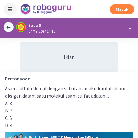
Masuk
Sasa S
07 Mei 2024 14:15
Iklan
Pertanyaan
Asam sulfat dikenal dengan sebutan air aki. Jumlah atom
oksigen dalam satu molekul asam sulfat adalah ...
A. 8
B. 7
C. 5
D. 4
Ikuti Tryout SNBT & Menangkan E-Wallet