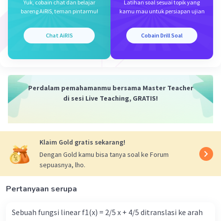
Oleh karena itu, jawaban yang benar adalah D. 4
Yuk, cobain chat dan belajar
Latihan soal sesuai topik yang
bareng AiRIS, teman pintarmu!
kamu mau untuk persiapan ujian
·
0.0
(
0
)
Balas
Beri Rating
Chat AiRIS
Cobain Drill Soal
Salsabila M
Community
Level 58
13 Mei 2024 11:32
Jawaban terverifikasi
Perdalam pemahamanmu bersama Master Teacher
di sesi Live Teaching, GRATIS!
Asam sulfat memiliki rumus kimia H2SO4. Untuk
Iklan
mencari jumlah atom oksigen dalam satu
molekul asam sulfat, kita dapat melihat dari
rumus kimianya.
Klaim Gold gratis sekarang!
Dalam molekul asam sulfat (H2SO4), terdapat:
Dengan Gold kamu bisa tanya soal ke Forum
- 1 atom sulfur (S)
sepuasnya, lho.
- 4 atom oksigen (O), karena ada dua gugus
oksida (SO4)
Pertanyaan serupa
- 2 atom hidrogen (H)
Jadi, jumlah atom oksigen dalam satu molekul
Sebuah fungsi linear f1(x) = 2/5 x + 4/5 ditranslasi ke arah