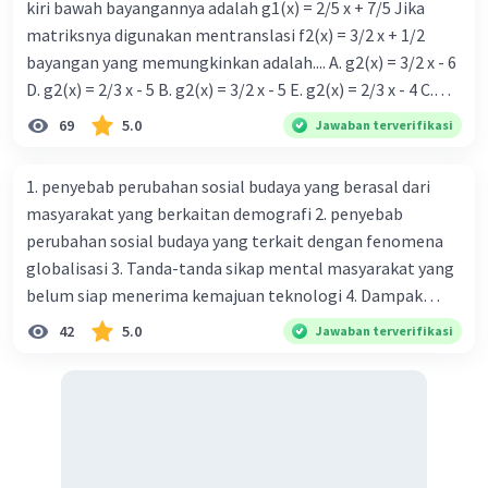
asam sulfat adalah 4.
kiri bawah bayangannya adalah g1(x) = 2/5 x + 7/5 Jika
Oleh karena itu, jawaban yang tepat adalah:
matriksnya digunakan mentranslasi f2(x) = 3/2 x + 1/2
D. 4
bayangan yang memungkinkan adalah.... A. g2(x) = 3/2 x - 6
D. g2(x) = 2/3 x - 5 B. g2(x) = 3/2 x - 5 E. g2(x) = 2/3 x - 4 C.
·
0.0
(
0
)
Balas
Beri Rating
g{2}(x) = 3/2 x + 5
69
5.0
Jawaban terverifikasi
1. penyebab perubahan sosial budaya yang berasal dari
masyarakat yang berkaitan demografi 2. penyebab
perubahan sosial budaya yang terkait dengan fenomena
globalisasi 3. Tanda-tanda sikap mental masyarakat yang
belum siap menerima kemajuan teknologi 4. Dampak
modernisasi dalam kehidupan sosial masyarakat 5.
42
5.0
Jawaban terverifikasi
Kegiatan manusia di bidang ekonomi yang menunjukkan
perubahan ke arah modernisasi 6. Contoh pengaruh
modernisasi di bidang ilmu pengetahuan dan pendidikan
terhadap pola pikir masyarakat 7. Konsep mengenai
proses modernisasi di masyarakat seringkali mengalami
kesalahan pahaman, salah satunya kesalahan tersebut