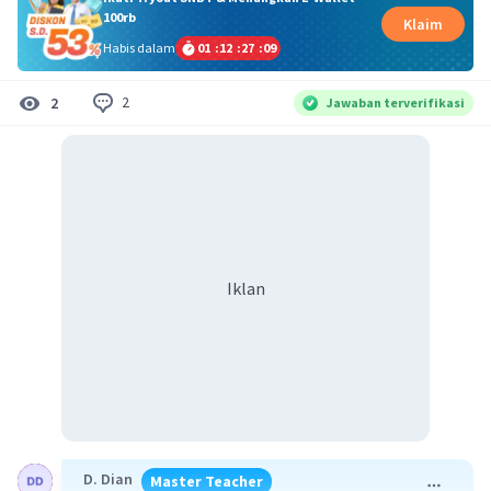
100rb
Klaim
Habis dalam
01
:
12
:
27
:
09
2
2
Jawaban terverifikasi
Iklan
D. Dian
Master Teacher