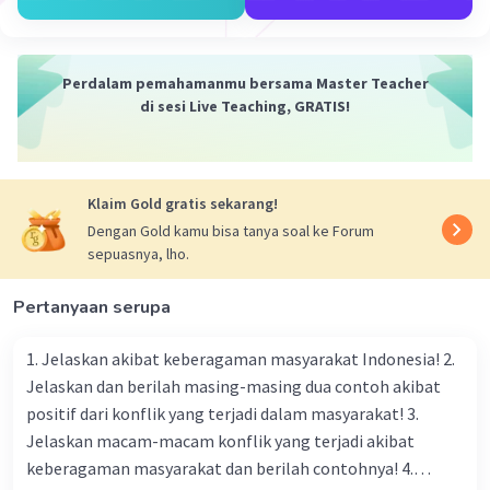
bantuan pemasaran kepada UMKM di desa untuk
meningkatkan produktivitas dan daya saing.
* Diversifikasi Ekonomi Desa: Mengurangi
Perdalam pemahamanmu bersama Master Teacher
ketergantungan pada sektor pertanian dengan
di sesi Live Teaching, GRATIS!
mendorong pengembangan sektor lain seperti
pariwisata, kerajinan tangan, dan industri kecil.
* Program Transmigrasi Terarah: Memindahkan
penduduk dari daerah padat penduduk ke daerah yang
Klaim Gold gratis sekarang!
lebih terbuka dengan program yang terencana dan
berkelanjutan.
Dengan Gold kamu bisa tanya soal ke Forum
* Kemitraan Desa-Kota: Membangun kerjasama antara
sepuasnya, lho.
pemerintah desa dan kota, serta antara pelaku usaha di
kedua wilayah untuk saling melengkapi dan mengurangi
Pertanyaan serupa
kesenjangan.
* Pendidikan dan Pelatihan: Meningkatkan kualitas
1. Jelaskan akibat keberagaman masyarakat Indonesia! 2.
sumber daya manusia di desa melalui pendidikan dan
Jelaskan dan berilah masing-masing dua contoh akibat
pelatihan vokasi yang relevan dengan kebutuhan pasar
positif dari konflik yang terjadi dalam masyarakat! 3.
kerja.
* Pengelolaan Sumber Daya Alam yang Berkelanjutan:
Jelaskan macam-macam konflik yang terjadi akibat
Melindungi dan melestarikan sumber daya alam di desa
keberagaman masyarakat dan berilah contohnya! 4.
untuk menjamin keberlanjutan ekonomi jangka panjang.