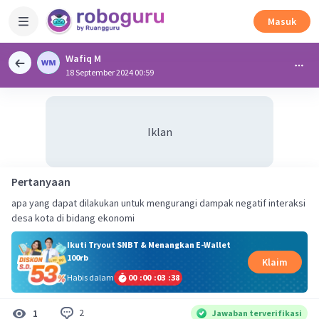
Masuk
Wafiq M
18 September 2024 00:59
Iklan
Pertanyaan
apa yang dapat dilakukan untuk mengurangi dampak negatif interaksi
desa kota di bidang ekonomi
Ikuti Tryout SNBT & Menangkan E-Wallet
100rb
Klaim
Habis dalam
00
:
00
:
03
:
38
2
1
Jawaban terverifikasi