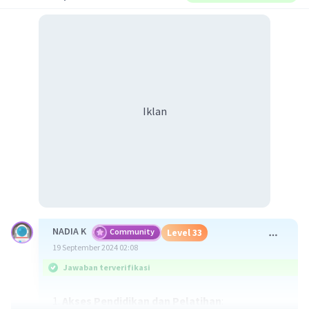
Iklan
NADIA K
Community
Level 33
19 September 2024 02:08
Jawaban terverifikasi
1.
Akses Pendidikan dan Pelatihan
: