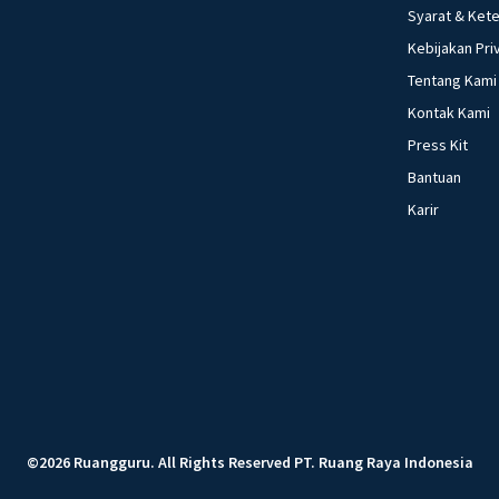
kehidupan sosial m
Syarat & Ket
perubahan sosial 
Kebijakan Pri
fungsi asli uang 4
Tentang Kami
yang dilakukan keuangan 49. sebutkan pengertian dari 
Kontak Kami
3.i
Press Kit
Bantuan
Karir
©
2026
Ruangguru
.
All Rights Reserved
PT. Ruang Raya Indonesia