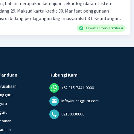
en, hal ini merupakan kemajuan teknologi dalam sistem
 keuangan non-Bank 22. kelembagaan keuangan non-bank
dang 29. Maksud kartu kredit 30. Manfaat penggunaan
iatan yang dilakukan dengan operasi simpan pinjam 23.
si di bidang perdagangan bagi masyarakat 31. Keuntungan
 non bank yang memiliki fungsi sebagai penggerak investasi
dan kartu debit dalam pembayaran 32. Prinsip" sistem
tikan dan memasukan surat berharga 24. Nama lembaga
Jawaban terverifikasi
di terapkan oleh bank indonesia dan mencegah terjadinya
 yang bertugas mengatasi para rensumen 25. Ciri" dari
monopoli dalam industri sistem perdagangan 33. Tujuan dari
mi abad ke 21
aksud cek bank 35. Kelebihan uang elektronik sebagai alat
enyebab dari rendahnya tingkat presentase penggunaan
di indonesia di bandingkan dengan negara lain di ASEAN 37.
ash livevitate dalam tingkatan kemampuan literasi keuangan
Panduan
Hubungi Kami
tkan akses keuangan digital di indonesia yang masih rendah
while literate 40. Tujuan dari adanya literasi keuangan 41.
erusahaan
+62 815-7441-0000
n sosial yang terkait dengan fenomena globalisasi 42.
angguru
pat beberapa kesalahpahaman konsep mengenal modernisasi
info@ruangguru.com
guru
lah satunya menganggap jika modern adalah dengan 43.
guru
02130930000
g bisa kita lakukan dalam kesendirian untuk ikut menjaga
ntanan
perubahan sosial merupakan penekanan
gaduan
i yang menyebabkan perubahan pada aspek tertentu dalam