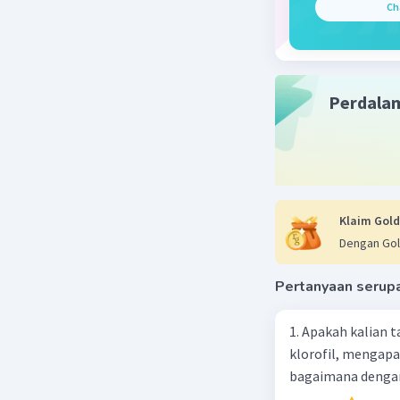
Ch
d. Adanya
e. Rasa t
f. Prasang
g. Hambat
Perdala
Beri R
Klaim Gold
Dengan Gol
Pertanyaan serup
1. Apakah kalian
klorofil, mengapa
bagaimana dengan