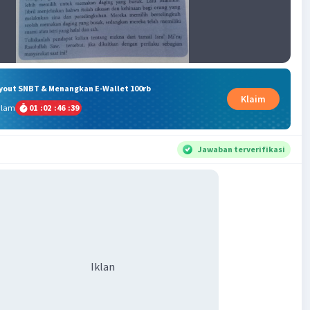
ryout SNBT & Menangkan E-Wallet 100rb
Klaim
alam
01
:
02
:
46
:
38
Jawaban terverifikasi
Iklan