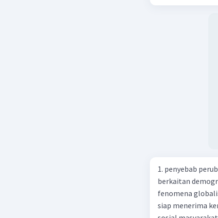
ras, bahasa, dan 
kalian lakukan un
1. penyebab perub
berkaitan demogra
fenomena globali
siap menerima ke
sosial masyaraka