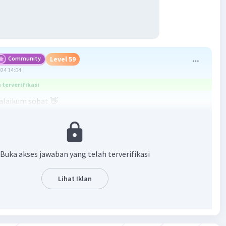
Community
Level 59
024 14:04
terverifikasi
alaikum sobat 👋
makna yang terkandung dalam cerita tersebut bahwa
h Saw mengabarkan kita bahwa untuk tidak melakukan
 serta perselingkuhan sebab azab nya amat pedih yakni
daging busuk
Buka akses jawaban yang telah terverifikasi
·
0.0
(
0
)
Balas
ating
Lihat Iklan
q E
Level 63
14:29