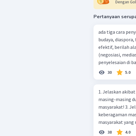
Dengan Gol
Pertanyaan serup
ada tiga cara pen
budaya, diaspora,
efektif, berilah alasannya dari 5 penyelesaian konfl
(negosiasi, medias
penyelesaian di 
paling efektif, be
30
5.0
1. Jelaskan akibat keber
masing-masing dua
masyarakat! 3. Jelaskan macam-macam konflik yang terjadi akibat
keberagaman masyarakat
masyarakat yang memi
merupakan negara 
38
4.0