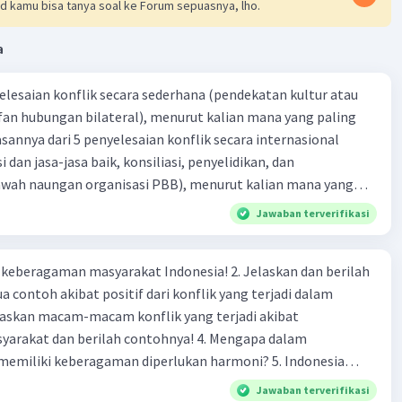
d kamu bisa tanya soal ke Forum sepuasnya, lho.
a
yelesaian konflik secara sederhana (pendekatan kultur atau
 fan hubungan bilateral), menurut kalian mana yang paling
ik secara internasional
i dan jasa-jasa baik, konsiliasi, penyelidikan, dan
bawah naungan organisasi PBB), menurut kalian mana yang
rilah alasannya
Jawaban terverifikasi
agaman masyarakat Indonesia! 2. Jelaskan dan berilah
 contoh akibat positif dari konflik yang terjadi dalam
 dan berilah contohnya! 4. Mengapa dalam
liki keberagaman diperlukan harmoni? 5. Indonesia
yang kaya akan keberagaman baik dilihat dari agama, suku,
Jawaban terverifikasi