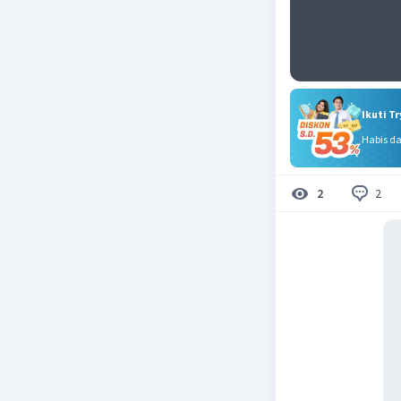
Ikuti T
Habis d
2
2