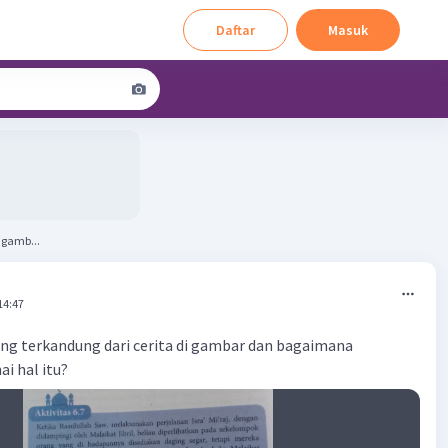
Daftar
Masuk
 gamb...
14:47
ng terkandung dari cerita di gambar dan bagaimana
i hal itu?