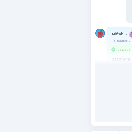
Miftah B
24 Januari 2
Jawaban 
Assalamu
Jawaban: 
Rasululla
perzinaan
memakan 
Beri R
Edranasha
15 April 2025 