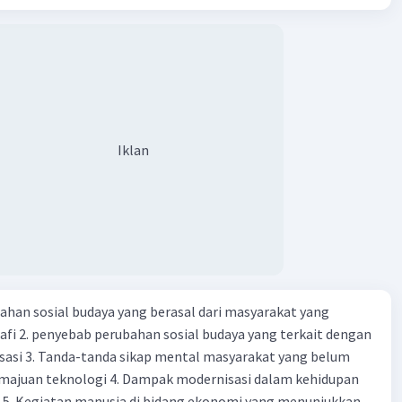
budaya. Berdasarkan pernyataan tersebut, apa yang dapat
tuk menjaga keberagaman supaya terhindar dari konflik?
Iklan
ahan sosial budaya yang berasal dari masyarakat yang
fi 2. penyebab perubahan sosial budaya yang terkait dengan
sasi 3. Tanda-tanda sikap mental masyarakat yang belum
majuan teknologi 4. Dampak modernisasi dalam kehidupan
t 5. Kegiatan manusia di bidang ekonomi yang menunjukkan