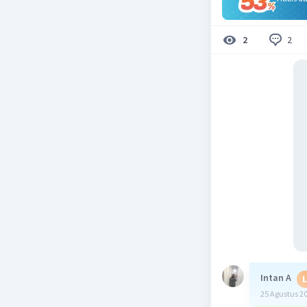
2
2
Intan A
L
25 Agustus 2