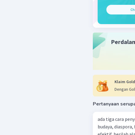
Adapun f
Ch
mengandun
hukum Ind
belakang 
diikuti s
Perdala
Indonesia
Beri R
Klaim Gold
Dengan Gol
Pertanyaan serup
ada tiga cara pen
budaya, diaspora,
efektif, berilah alasannya dari 5 penyelesaian konfl