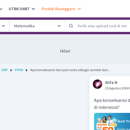
UTBK/SNBT
Produk Ruangguru
Iklan
SMP
PPKN
Apa konsekuensi dari pancasila sebagai sumber dari...
Alifa N
25 Agustus 2024 
Apa konsekuensi d
di indonesia?
Ikuti T
Habis d