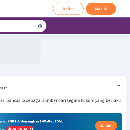
Daftar
Masuk
08:12
ari pancasila sebagai sumber dari segala hukum yang berlaku
ryout SNBT & Menangkan E-Wallet 100rb
Klaim
alam
00
:
16
:
02
:
28