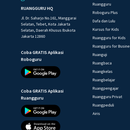
Ruangguru
RUANGGURU HQ
Roboguru Plus
Jl. Dr. Saharjo No.161, Manggarai
Dafa dan Lulu
Selatan, Tebet, Kota Jakarta
Kursus for Kids
Selatan, Daerah Khusus Ibukota
Jakarta 12860
Ruangguru for Kids
Ruangguru for Busin
Coba GRATIS Aplikasi
Ruanguji
Roboguru
Ruangbaca
Ruangkelas
Ruangbelajar
Ruangpengajar
Coba GRATIS Aplikasi
Ruangguru Privat
Ruangguru
Ruangpeduli
Airis