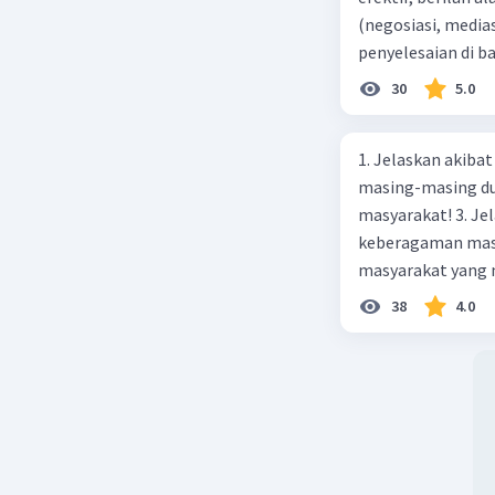
(negosiasi, medias
penyelesaian di 
paling efektif, be
30
5.0
1. Jelaskan akibat keber
masing-masing dua
masyarakat! 3. Jelaskan macam-macam konflik yang terjadi akibat
keberagaman masyarakat
masyarakat yang memi
merupakan negara 
38
4.0
ras, bahasa, dan 
kalian lakukan un