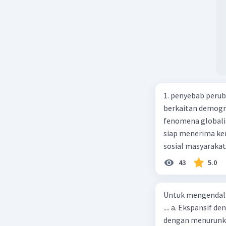
1. penyebab perub
berkaitan demogra
fenomena globali
siap menerima ke
sosial masyaraka
perubahan ke arah
43
5.0
pengetahuan dan p
mengenai proses 
Untuk mengendali
pahaman, salah s
.... a. Ekspansif 
adalah mengikuti...
dengan menurunka
Madura yang berp