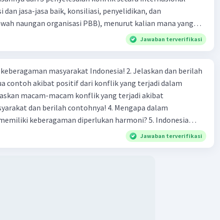
i dan jasa-jasa baik, konsiliasi, penyelidikan, dan
bawah naungan organisasi PBB), menurut kalian mana yang
rilah alasannya
Jawaban terverifikasi
agaman masyarakat Indonesia! 2. Jelaskan dan berilah
 contoh akibat positif dari konflik yang terjadi dalam
 dan berilah contohnya! 4. Mengapa dalam
liki keberagaman diperlukan harmoni? 5. Indonesia
yang kaya akan keberagaman baik dilihat dari agama, suku,
Jawaban terverifikasi
budaya. Berdasarkan pernyataan tersebut, apa yang dapat
tuk menjaga keberagaman supaya terhindar dari konflik?