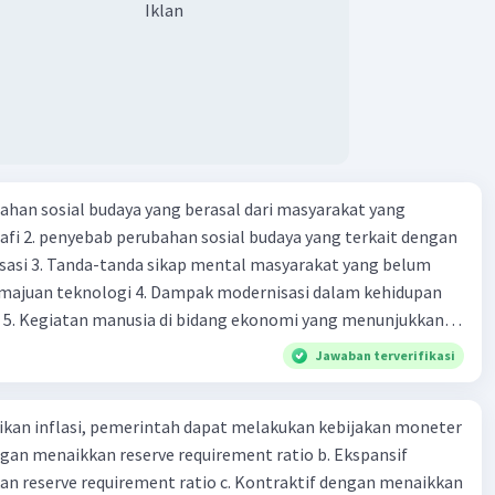
Iklan
ahan sosial budaya yang berasal dari masyarakat yang
fi 2. penyebab perubahan sosial budaya yang terkait dengan
sasi 3. Tanda-tanda sikap mental masyarakat yang belum
majuan teknologi 4. Dampak modernisasi dalam kehidupan
t 5. Kegiatan manusia di bidang ekonomi yang menunjukkan
 modernisasi 6. Contoh pengaruh modernisasi di bidang ilmu
Jawaban terverifikasi
endidikan terhadap pola pikir masyarakat 7. Konsep
modernisasi di masyarakat seringkali mengalami kesalahan
kan inflasi, pemerintah dapat melakukan kebijakan moneter
atunya kesalahan tersebut menganggap jika menjadi modern
dengan menaikkan reserve requirement ratio b. Ekspansif
 8. arti dari globalisasi 9. Bentuk kearifan lokal di wilayah
n reserve requirement ratio c. Kontraktif dengan menaikkan
eran dalam pengelolaan SDA dan dukungan dalam bentuk