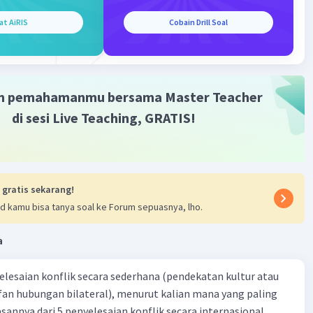
ungsi
Pancasila sebagai sumber segala sumber hukum
Iklan
at AiRIS
Cobain Drill Soal
g arti bahwa Pancasila berkedudukan sebagai: 1) Ideologi
onesia 2) Kumpulan nilai-nilai yang harus berada di
keseluruhan hukum Indonesia 3) Asas-asas yang harus
ebagai petunjuk dalam mengadakan pilihan hukum di
m pemahamanmu bersama Master Teacher
di sesi Live Teaching, GRATIS!
·
5.0
(
1
)
Balas
ating
 gratis sekarang!
d kamu bisa tanya soal ke Forum sepuasnya, lho.
a
yelesaian konflik secara sederhana (pendekatan kultur atau
 fan hubungan bilateral), menurut kalian mana yang paling
ik secara internasional