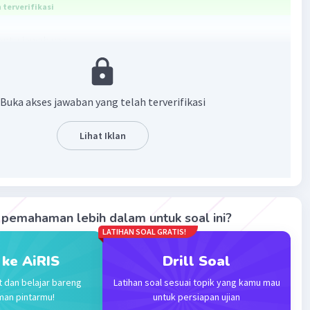
terverifikasi
bantu jawab yaa
an Pasal 2 Undang-Undang No.12 Tahun 2011 tentang
an Peraturan Perundang-undangan, hal ini memiliki
Buka akses jawaban yang telah terverifikasi
si bahwa seluruh pelaksanaan dan penyelenggaraan
erutama segala peraturan perundang undangan, dijabarkan
Lihat Iklan
i pancasila.
membantu^^
·
5.0
(
1
)
Balas
ating
pemahaman lebih dalam untuk soal ini?
LATIHAN SOAL GRATIS!
Bronze
Level 90
 ke AiRIS
Drill Soal
024 10:09
t dan belajar bareng
Latihan soal sesuai topik yang kamu mau
terverifikasi
man pintarmu!
untuk persiapan ujian