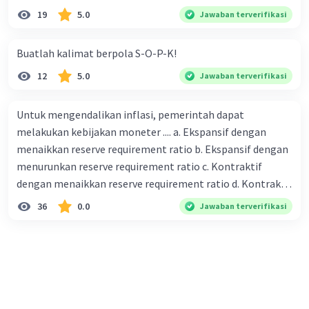
19
5.0
Jawaban terverifikasi
Buatlah kalimat berpola S-O-P-K!
12
5.0
Jawaban terverifikasi
Untuk mengendalikan inflasi, pemerintah dapat
melakukan kebijakan moneter .... a. Ekspansif dengan
menaikkan reserve requirement ratio b. Ekspansif dengan
menurunkan reserve requirement ratio c. Kontraktif
dengan menaikkan reserve requirement ratio d. Kontraktif
dengan menurunkan reserve requirement ratio e.
36
0.0
Jawaban terverifikasi
Ekspansif dengan menaikkan tingkat diskonto Bila Bank
Indonesia melakukan kebijakan moneter ekspansif,
ceteris paribus maka .... a. Menimbulkan inflasi di mana
bentuk kurva jumlah uang beredar (penawaran uang) naik
dari kiri bawah ke kanan atas b. Menimbulkan deflasi di
mana bentuk kurva jumlah uang beredar (penawaran