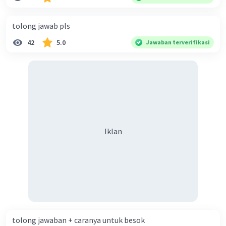
diperlukan harmoni? 5. Indonesia merupakan negara yang
kaya akan keberagaman baik dilihat dari agama, suku, ras,
tolong jawab pls
bahasa, dan budaya. Berdasarkan pernyataan tersebut,
42
5.0
Jawaban terverifikasi
apa yang dapat kalian lakukan untuk menjaga
keberagaman supaya terhindar dari konflik?
Iklan
tolong jawaban + caranya untuk besok