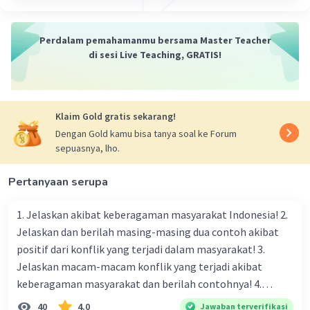
perusahaan, atau pasar tertentu, sementara
makroekonomi memeriksa aspek ekonomi keseluruhan
Perdalam pemahamanmu bersama Master Teacher
suatu negara atau wilayah
di sesi Live Teaching, GRATIS!
·
0.0
(
0
)
Balas
Beri Rating
Klaim Gold gratis sekarang!
Dengan Gold kamu bisa tanya soal ke Forum
sepuasnya, lho.
Pertanyaan serupa
1. Jelaskan akibat keberagaman masyarakat Indonesia! 2.
Jelaskan dan berilah masing-masing dua contoh akibat
positif dari konflik yang terjadi dalam masyarakat! 3.
Jelaskan macam-macam konflik yang terjadi akibat
keberagaman masyarakat dan berilah contohnya! 4.
Mengapa dalam masyarakat yang memiliki keberagaman
40
4.0
Jawaban terverifikasi