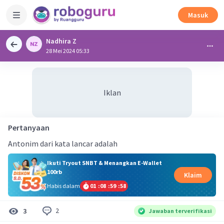
Masuk
Nadhira Z
28 Mei 2024 05:33
Iklan
Pertanyaan
Antonim dari kata lancar adalah
Ikuti Tryout SNBT & Menangkan E-Wallet
100rb
Klaim
Habis dalam
01
:
08
:
59
:
58
2
3
Jawaban terverifikasi