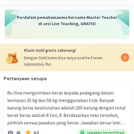
Perdalam pemahamanmu bersama Master Teacher
di sesi Live Teaching, GRATIS!
Klaim Gold gratis sekarang!
Dengan Gold kamu bisa tanya soal ke Forum
sepuasnya, lho.
Pertanyaan serupa
Bu Vina mengirimkan beras kepada pedagang dalam
kemasan 25 kg dan 50 kg menggunakan truk. Banyak
karung beras keseluruhan adalah 200 karung dengan total
berat beras adalah 8 ton, 8. Berdasarkan teks tersebut,
pilihlah semua jawaban yang benar. Jawaban benar lebih
dari satu. Banyak karung beras kemasan 25 kg adalah 50
46
4.5
Jawaban terverifikasi