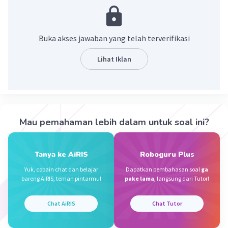
·
0.0
(
0
)
Balas
Beri Rating
Buka akses jawaban yang telah terverifikasi
Nadhira Z
Level 35
28 Mei 2024 05:37
Lihat Iklan
Terima kasih🙏🏻
Kevin L
Gold
Level 87
Mau pemahaman lebih dalam untuk soal ini?
28 Mei 2024 07:16
Jawaban terverifikasi
Antonim lancar adalah 1) longgar; 2) bopeng; susah;
Tanya ke AiRIS
Roboguru Plus
sukar; sulit; terhambat; 1) lambat; 1) mempersulit;;
Iklan
Yuk, cobain chat dan belajar
Dapatkan pembahasan soal
ga
gagap;; ceroboh, diam;
bareng AiRIS, teman pintarmu!
pake lama
, langsung dari Tutor!
·
0.0
(
0
)
Balas
Beri Rating
Chat AiRIS
Chat Tutor