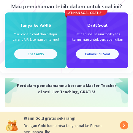
Mau pemahaman lebih dalam untuk soal ini?
·
0.0
(
0
)
Balas
Beri Rating
LATIHAN SOAL GRATIS!
Tanya ke AiRIS
Drill Soal
Yuk, cobain chat dan belajar
Latihan soal sesuai topik yang
bareng AiRIS, teman pintarmu!
kamu mau untuk persiapan ujian
Chat AiRIS
Cobain Drill Soal
Iklan
Perdalam pemahamanmu bersama Master Teacher
di sesi Live Teaching, GRATIS!
Klaim Gold gratis sekarang!
Dengan Gold kamu bisa tanya soal ke Forum
sepuasnya, lho.