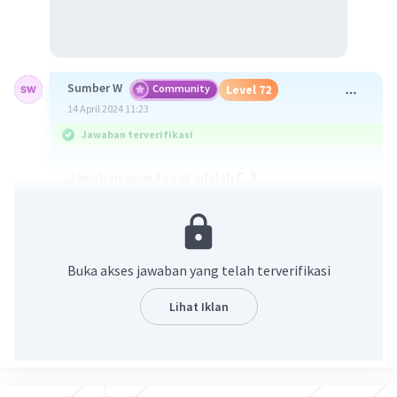
Sumber W
Community
Level 72
14 April 2024 11:23
Jawaban terverifikasi
Jawaban yang tepat adalah C. 9
Pembahasan :
2
x
+ 3x - 10 = 0
(x - 2)(x + 5) = 0
Buka akses jawaban yang telah terverifikasi
x
= 2 atau x
= -5
1
2
p = 2 dan q = -5
Lihat Iklan
2
2
2
2
nilai p
+ 2pq + q
= 2
+ 2(2)(-5) + (-5)
= 4 - 20 + 25
= -16 + 25
= 9