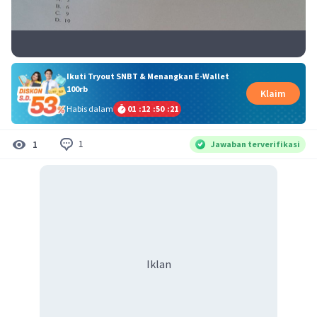
Ikuti Tryout SNBT & Menangkan E-Wallet
100rb
Klaim
Habis dalam
01
:
12
:
50
:
20
1
1
Jawaban terverifikasi
Iklan