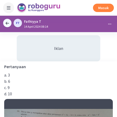
Masuk
Fathiyya T
14 April 2024 08:14
Iklan
Pertanyaan
a. 3
b. 6
c. 9
d. 10