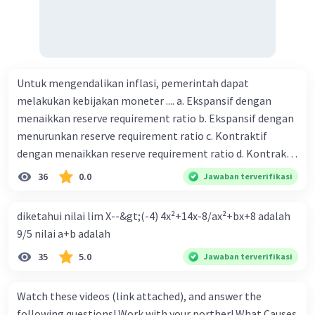
Untuk mengendalikan inflasi, pemerintah dapat
melakukan kebijakan moneter .... a. Ekspansif dengan
menaikkan reserve requirement ratio b. Ekspansif dengan
menurunkan reserve requirement ratio c. Kontraktif
dengan menaikkan reserve requirement ratio d. Kontraktif
dengan menurunkan reserve requirement ratio e.
36
0.0
Jawaban terverifikasi
Ekspansif dengan menaikkan tingkat diskonto Bila Bank
Indonesia melakukan kebijakan moneter ekspansif,
diketahui nilai lim X--&gt;(-4) 4x²+14x-8/ax²+bx+8 adalah
ceteris paribus maka .... a. Menimbulkan inflasi di mana
9/5 nilai a+b adalah
bentuk kurva jumlah uang beredar (penawaran uang) naik
35
5.0
Jawaban terverifikasi
dari kiri bawah ke kanan atas b. Menimbulkan deflasi di
mana bentuk kurva jumlah uang beredar (penawaran
uang) naik dari kiri bawah ke kanan atas c. Tingkat bunga
Watch these videos (link attached), and answer the
meningkat di mana bentuk kurva jumlah uang beredar
following questions! Work with your porther! What Causes