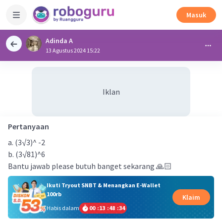
Masuk
Adinda A
13 Agustus 2024 15:22
Iklan
Pertanyaan
a. (3√3)^ -2
b. (3√81)^6
Bantu jawab please butuh banget sekarang 🙏🏻
Ikuti Tryout SNBT & Menangkan E-Wallet
100rb
Klaim
Habis dalam
00
:
13
:
48
:
33