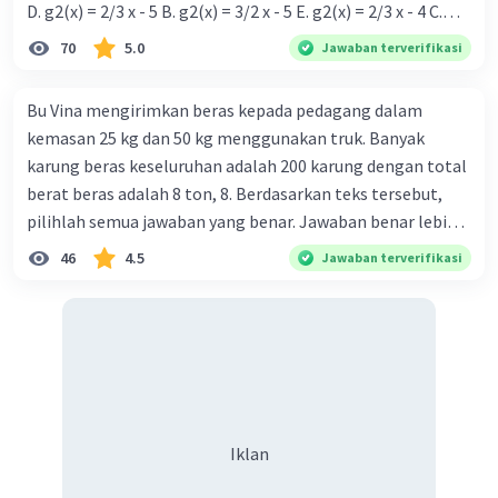
D. g2(x) = 2/3 x - 5 B. g2(x) = 3/2 x - 5 E. g2(x) = 2/3 x - 4 C.
g{2}(x) = 3/2 x + 5
70
5.0
Jawaban terverifikasi
Bu Vina mengirimkan beras kepada pedagang dalam
kemasan 25 kg dan 50 kg menggunakan truk. Banyak
karung beras keseluruhan adalah 200 karung dengan total
berat beras adalah 8 ton, 8. Berdasarkan teks tersebut,
pilihlah semua jawaban yang benar. Jawaban benar lebih
dari satu. Banyak karung beras kemasan 25 kg adalah 50
46
4.5
Jawaban terverifikasi
buah. Banyak karung beras kemasan 50 kg adalah 150
buah. Total berat beras dalam kemasan 25 kg adalah 2
ton. Perbandingan berat beras kemasan 25 kg dan 50 kg
dalam truk adalah 1: 3. 9. Berdasarkan teks tersebut, jika
biaya setiap beras karung kecil adalah Rp7.500 dan karung
besar Rp14.000, berapakah biaya angkut semua beras yang
harus dibayar oleh Bu Vina? A. Rp2.540.000 C. Rp2.312.000 B.
Iklan
Rp2.475.000 D. Rp2.280.000