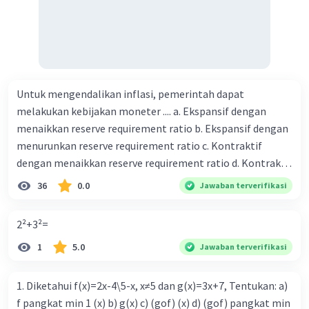
Untuk mengendalikan inflasi, pemerintah dapat
melakukan kebijakan moneter .... a. Ekspansif dengan
menaikkan reserve requirement ratio b. Ekspansif dengan
menurunkan reserve requirement ratio c. Kontraktif
dengan menaikkan reserve requirement ratio d. Kontraktif
dengan menurunkan reserve requirement ratio e.
36
0.0
Jawaban terverifikasi
Ekspansif dengan menaikkan tingkat diskonto Bila Bank
Indonesia melakukan kebijakan moneter ekspansif,
2²+3²=
ceteris paribus maka .... a. Menimbulkan inflasi di mana
1
5.0
Jawaban terverifikasi
bentuk kurva jumlah uang beredar (penawaran uang) naik
dari kiri bawah ke kanan atas b. Menimbulkan deflasi di
mana bentuk kurva jumlah uang beredar (penawaran
1. Diketahui f(x)=2x-4\5-x, x≠5 dan g(x)=3x+7, Tentukan: a)
uang) naik dari kiri bawah ke kanan atas c. Tingkat bunga
f pangkat min 1 (x) b) g(x) c) (gof) (x) d) (gof) pangkat min