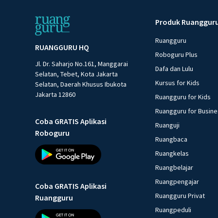
Produk Ruanggur
Ruangguru
RUANGGURU HQ
Roboguru Plus
Jl. Dr. Saharjo No.161, Manggarai
Dafa dan Lulu
Selatan, Tebet, Kota Jakarta
Kursus for Kids
Selatan, Daerah Khusus Ibukota
Jakarta 12860
Ruangguru for Kids
Ruangguru for Busin
Coba GRATIS Aplikasi
Ruanguji
Roboguru
Ruangbaca
Ruangkelas
Ruangbelajar
Ruangpengajar
Coba GRATIS Aplikasi
Ruangguru Privat
Ruangguru
Ruangpeduli