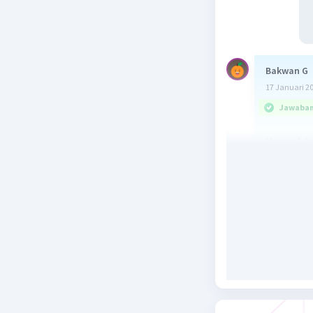
Bakwan G
17 Januari 2
Jawaban 
Harga 1 k
Diketahui
3x + y + z 
x + 2y + 2z
2x + y + 4z
Ditanya :
Dijawab :
Mengurangi
3x + y + z
x + 2y + 2