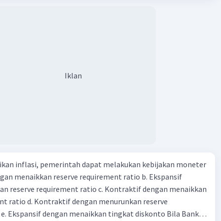
·
0.0
(
0
)
Balas
ya setiap beras karung kecil adalah Rp7.500 dan karung besar
ating
ah biaya angkut semua beras yang harus dibayar oleh Bu
00 C. Rp2.312.000 B. Rp2.475.000 D. Rp2.280.000
Iklan
Iklan
kan inflasi, pemerintah dapat melakukan kebijakan moneter
dengan menaikkan reserve requirement ratio b. Ekspansif
n reserve requirement ratio c. Kontraktif dengan menaikkan
nt ratio d. Kontraktif dengan menurunkan reserve
. Ekspansif dengan menaikkan tingkat diskonto Bila Bank