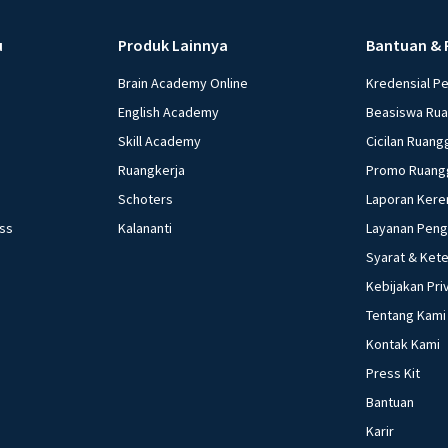
Mengatur tingkat bu
beberapa pernyataan
u
Produk Lainnya
Bantuan & 
Menaikkan suku bun
Brain Academy Online
Kredensial P
harga. Yang termasuk
d. 3) dan 5) e. 4) dan 5) Investasi bank lesu, daya beli melemah a
English Academy
Beasiswa Ru
kepada apresiasi 
Skill Academy
Cicilan Ruang
moneter yang pali
Ruangkerja
Promo Ruang
bunga bank b. Mem
Schoters
Laporan Kere
masyarakat d. Me
ess
Kalananti
Layanan Pen
Akibat yang ditimb
Syarat & Ket
kebijakan moneter
tetap b. Output b
Kebijakan Pri
naik d. Output tur
Tentang Kami
bawah ini yang ti
Kontak Kami
pengaturan jumlah 
Press Kit
moneter ekspansif
Bantuan
Market Operation)
Karir
Policy)/ Tight Mon