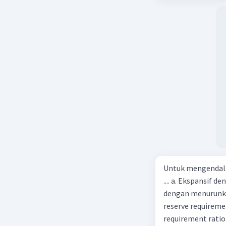
tersebut, jika bia
Beri R
Rp14.000, berapak
Vina? A. Rp2.540.0
Untuk mengendali
.... a. Ekspansif 
dengan menurunka
reserve requireme
requirement ratio e