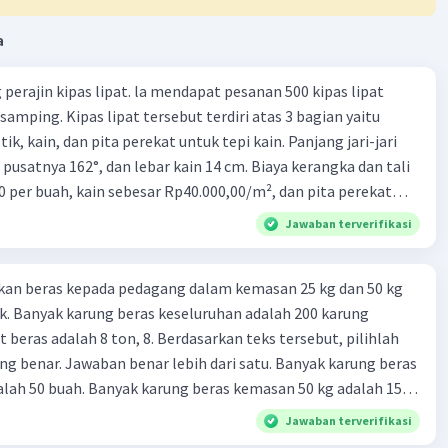
x = 10.000 dan z = 12.000 ke persamaan ke (1) untu mencari
a
 = 58.000
perajin kipas lipat. la mendapat pesanan 500 kipas lipat
+ y + 12.000 = 58.000
samping. Kipas lipat tersebut terdiri atas 3 bagian yaitu
y + 12.000 = 58.000
ik, kain, dan pita perekat untuk tepi kain. Panjang jari-jari
 + y = 58.000
 pusatnya 162°, dan lebar kain 14 cm. Biaya kerangka dan tali
 - 42.000
0 per buah, kain sebesar Rp40.000,00/m², dan pita perekat
0
→ maka harga 1 kg jeruk adalah Rp 16.000,00
 tersebut dijual dengan harga Rp6.500,00 per buah. Tentukan
Jawaban terverifikasi
yang diperoleh Bu Ambar.
a 1 kg mangga, 5 kg jeruk dan 3 kg jambu adalah :
z = 10.000 + 5(16.000) + 3(12.000)
kan beras kepada pedagang dalam kemasan 25 kg dan 50 kg
z = 10.000 + 80.000 + 36.000
. Banyak karung beras keseluruhan adalah 200 karung
z = 126.000
 beras adalah 8 ton, 8. Berdasarkan teks tersebut, pilihlah
rga 1 kg mangga, 5 kg jeruk dan 3 kg jambu adalah
Rp
0
g benar. Jawaban benar lebih dari satu. Banyak karung beras
lah 50 buah. Banyak karung beras kemasan 50 kg adalah 150
 🙏
 beras dalam kemasan 25 kg adalah 2 ton. Perbandingan berat
Jawaban terverifikasi
g dan 50 kg dalam truk adalah 1: 3. 9. Berdasarkan teks