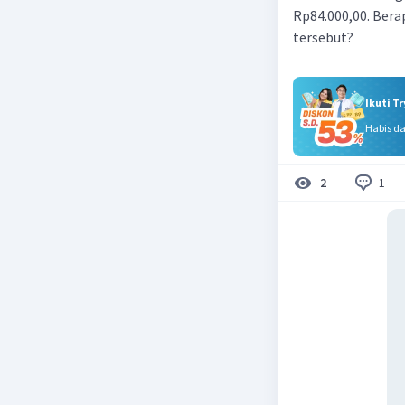
Rp84.000,00. Bera
tersebut?
Ikuti T
Habis d
1
2