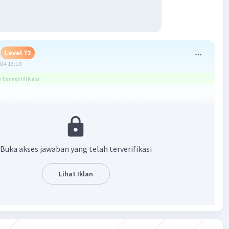
Level 72
024 13:19
terverifikasi
g mangga, 5 kg jeruk dan 3 kg jambu adalah
Rp 126.000,00
 :
(x : 1 kg mangga, y : 1 kg jeruk, z : 1 kg jambu)
= 58.000 ... (1)
Buka akses jawaban yang telah terverifikasi
 = 66.000 ... (2)
 = 84.000 ... (3)
Lihat Iklan
x + 5y + 3z = ... ?
 persamaan (1) dan (2) untuk eliminasi nilai y :
 = 58.000 |2×| 6x + 2y + 2z = 116.000
z = 66.000 |1×|
x + 2y + 2z = 66.000
–