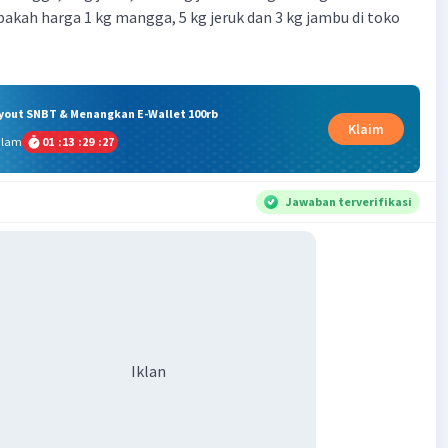
pakah harga 1 kg mangga, 5 kg jeruk dan 3 kg jambu di toko
ryout SNBT & Menangkan E-Wallet 100rb
Klaim
alam
01
:
13
:
29
:
26
Jawaban terverifikasi
Iklan