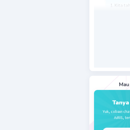
1. Kita t
2. Jadi, 3
3. Selanj
4. 1 m = 
5. Jadi, 
Jadi, 34 
Dalam kon
dengan fa
satuan ya
hektomet
Mau 
(untuk m
(untuk me
Tanya
Beri R
Yuk, cobain cha
AiRIS, te