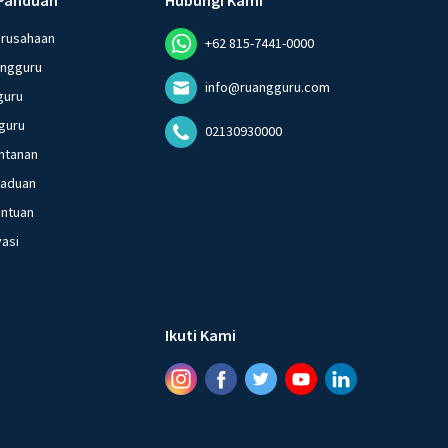
erusahaan
+62 815-7441-0000
angguru
info@ruangguru.com
guru
guru
02130930000
ntanan
gaduan
entuan
vasi
Ikuti Kami