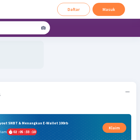
Daftar
Masuk
5
ryout SNBT & Menangkan E-Wallet 100rb
Klaim
alam
02
:
05
:
33
:
09