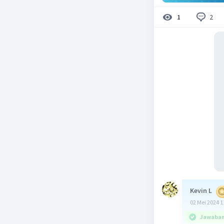
2
1
Kevin L
02 Mei 2024 1
Jawaban 