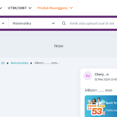
UTBK/SNBT
Produk Ruangguru
Iklan
SD
Matematika
34hm=......... mm...
Chery...n
02 Mei 2024 10:4
34hm=......... mm
Ikuti T
Habis d