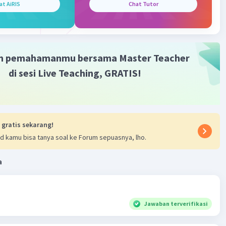
Level 100
at AiRIS
Chat Tutor
1:16
terverifikasi
am,m,dm,cm,mm
Iklan
m pemahamanmu bersama Master Teacher
00.000 mm
di sesi Live Teaching, GRATIS!
4x100.000
000 mm
ya adalah 3.400.000 mm
bermanfaat
asih
 gratis sekarang!
d kamu bisa tanya soal ke Forum sepuasnya, lho.
a
·
0.0
(
0
)
Balas
ating
Jawaban terverifikasi