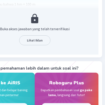
ahu bahwa 1 hm = 100 m
4 hm = 34 x 100 m = 3400 m
utnya, kita konversi 3400 m ke mm
1000 mm
3400 m = 3400 x 1000 mm = 3,400,000 mm
Buka akses jawaban yang telah terverifikasi
hektometer (hm) sama dengan 3,400,000 milimeter (mm).
Lihat Iklan
versi satuan panjang, kita perlu mengalikan nilai awal
ktor konversi yang sesuai untuk mendapatkan nilai dalam
ng diinginkan. Dalam kasus ini, kita mengonversi dari
er ke milimeter dengan mengalikan 34 hm dengan 100
pemahaman lebih dalam untuk soal ini?
endapatkan meter) dan kemudian mengalikan dengan 1000
ndapatkan milimeter).
 ke AiRIS
Roboguru Plus
·
0.0
(
0
)
Balas
ating
t dan belajar bareng
Dapatkan pembahasan soal
ga pake
man pintarmu!
lama
, langsung dari Tutor!