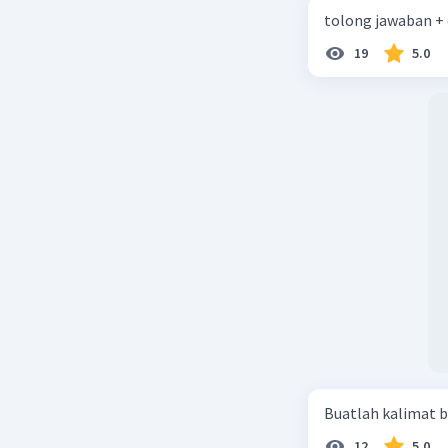
tolong jawaban +
19
5.0
Buatlah kalimat b
12
5.0