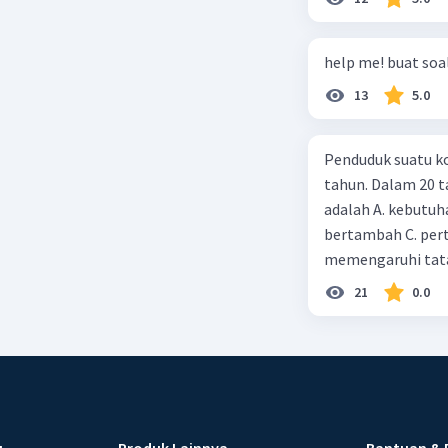
help me! buat soal
13
5.0
Penduduk suatu ko
tahun. Dalam 20 
adalah A. kebutuh
bertambah C. per
memengaruhi tata
21
0.0
u
Produk Lainnya
Bantuan & 