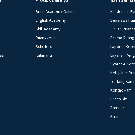
Brain Academy Online
Kredensial P
English Academy
Beasiswa Ru
Skill Academy
Cicilan Ruang
Ruangkerja
Promo Ruang
Schoters
Laporan Kere
ess
Kalananti
Layanan Pen
Syarat & Ket
Kebijakan Pri
Tentang Kami
Kontak Kami
Press Kit
Bantuan
Karir