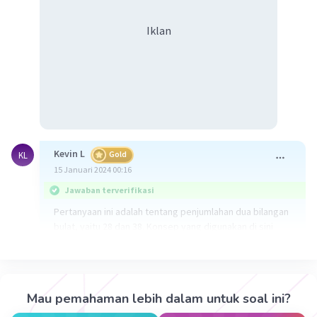
Iklan
Kevin L
Gold
KL
15 Januari 2024 00:16
Jawaban terverifikasi
Pertanyaan ini adalah tentang penjumlahan dua bilangan
bulat, yaitu 28 dan 38. Konsep yang digunakan di sini
adalah penjumlahan dalam matematika.
Penjelasan:
1. Pertama, kita harus menambahkan 8 (dari 28) dan 8
Mau pemahaman lebih dalam untuk soal ini?
(dari 38). Hasilnya adalah 16.
2. Kedua, kita menambahkan 2 (dari 28) dan 3 (dari 38).