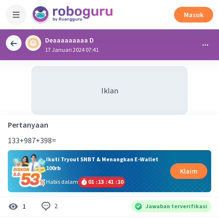
Masuk
Deaaaaaaaaa D
17 Januari 2024 07:41
Iklan
Pertanyaan
133+987+398=
Ikuti Tryout SNBT & Menangkan E-Wallet
100rb
Klaim
Habis dalam
01
:
13
:
41
:
09
2
1
Jawaban terverifikasi