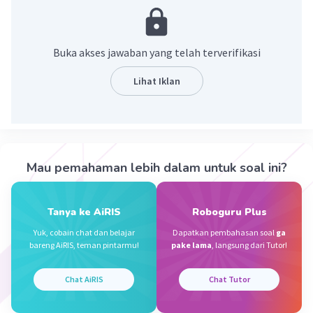
Buka akses jawaban yang telah terverifikasi
Lihat Iklan
·
0.0
(
0
)
Balas
Beri Rating
Mau pemahaman lebih dalam untuk soal ini?
Mobile L
Level 8
17 Januari 2024 12:03
Tanya ke AiRIS
Roboguru Plus
Yuk, cobain chat dan belajar
Dapatkan pembahasan soal
ga
Maaf kalau salah
bareng AiRIS, teman pintarmu!
pake lama
, langsung dari Tutor!
Iklan
Chat AiRIS
Chat Tutor