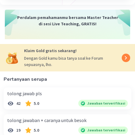
Perdalam pemahamanmu bersama Master Teacher
di sesi Live Teaching, GRATIS!
·
0.0
(
0
)
Balas
Beri Rating
Klaim Gold gratis sekarang!
Dengan Gold kamu bisa tanya soal ke Forum
sepuasnya, lho.
Pertanyaan serupa
tolong jawab pls
42
5.0
Jawaban terverifikasi
tolong jawaban + caranya untuk besok
19
5.0
Jawaban terverifikasi