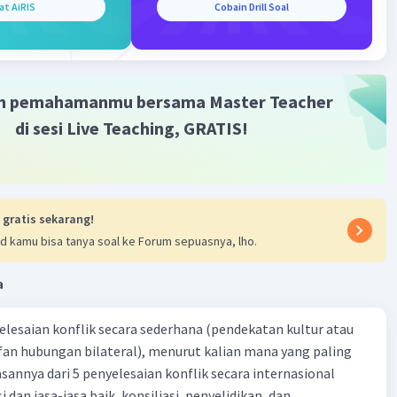
at AiRIS
Cobain Drill Soal
m pemahamanmu bersama Master Teacher
di sesi Live Teaching, GRATIS!
 gratis sekarang!
d kamu bisa tanya soal ke Forum sepuasnya, lho.
a
yelesaian konflik secara sederhana (pendekatan kultur atau
 fan hubungan bilateral), menurut kalian mana yang paling
ik secara internasional
i dan jasa-jasa baik, konsiliasi, penyelidikan, dan