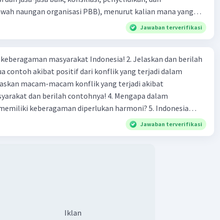
bawah naungan organisasi PBB), menurut kalian mana yang
rilah alasannya
Jawaban terverifikasi
agaman masyarakat Indonesia! 2. Jelaskan dan berilah
 contoh akibat positif dari konflik yang terjadi dalam
 dan berilah contohnya! 4. Mengapa dalam
liki keberagaman diperlukan harmoni? 5. Indonesia
yang kaya akan keberagaman baik dilihat dari agama, suku,
Jawaban terverifikasi
budaya. Berdasarkan pernyataan tersebut, apa yang dapat
tuk menjaga keberagaman supaya terhindar dari konflik?
Iklan