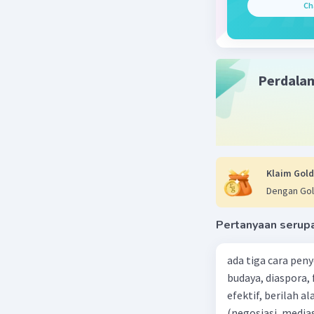
Ch
Perdala
Klaim Gold
Dengan Gol
Pertanyaan serup
ada tiga cara pen
budaya, diaspora,
efektif, berilah alasannya dari 5 penyelesaian konfl
(negosiasi, medias