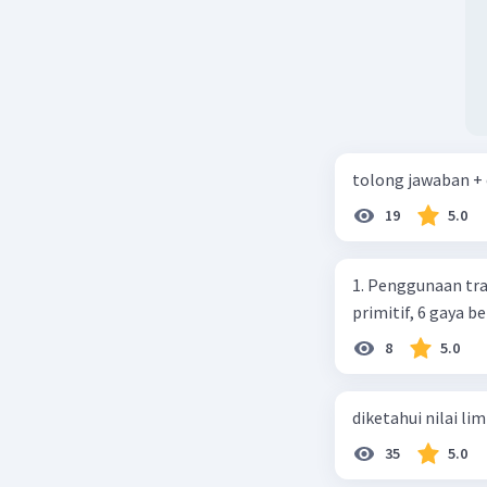
tolong jawaban +
19
5.0
1. Penggunaan tra
primitif, 6 gaya 
8
5.0
diketahui nilai li
35
5.0