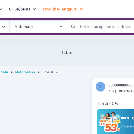
UTBK/SNBT
Produk Ruangguru
Iklan
SMA
Matematika
125⅓ × 5½...
000000000000
00
0
27 Agustus 2024 
125⅓ × 5½
Ikuti T
Habis d