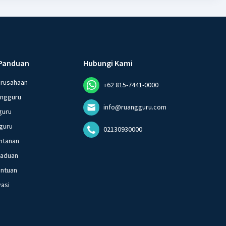
Panduan
Hubungi Kami
erusahaan
+62 815-7441-0000
angguru
info@ruangguru.com
guru
guru
02130930000
ntanan
gaduan
entuan
vasi