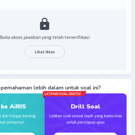
membantu
Buka akses jawaban yang telah terverifikasi
Lihat Iklan
·
5.0
(
1
)
Balas
ating
pemahaman lebih dalam untuk soal ini?
LATIHAN SOAL GRATIS!
 ke AiRIS
Drill Soal
t dan belajar bareng
Latihan soal sesuai topik yang kamu mau
man pintarmu!
untuk persiapan ujian
Iklan