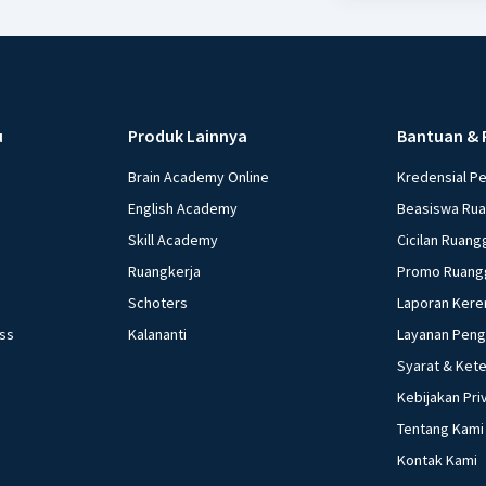
u
Produk Lainnya
Bantuan & 
Brain Academy Online
Kredensial P
English Academy
Beasiswa Ru
Skill Academy
Cicilan Ruang
Ruangkerja
Promo Ruang
Schoters
Laporan Kere
ess
Kalananti
Layanan Pen
Syarat & Ket
Kebijakan Pri
Tentang Kami
Kontak Kami