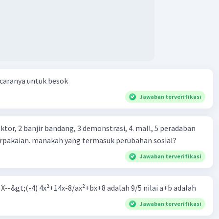
 caranya untuk besok
Jawaban terverifikasi
ktor, 2 banjir bandang, 3 demonstrasi, 4. mall, 5 peradaban
berpakaian. manakah yang termasuk perubahan sosial?
Jawaban terverifikasi
m X--&gt;(-4) 4x²+14x-8/ax²+bx+8 adalah 9/5 nilai a+b adalah
Jawaban terverifikasi