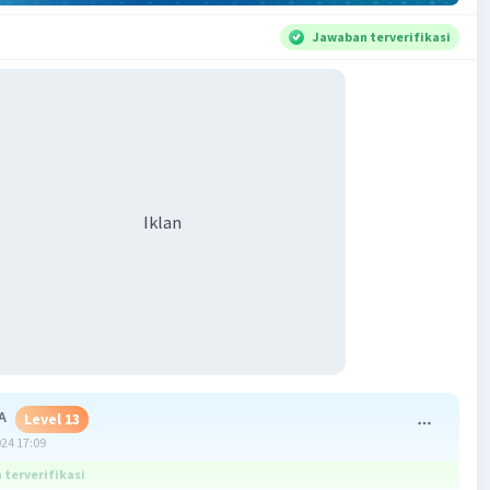
Jawaban terverifikasi
Iklan
A
Level 13
024 17:09
terverifikasi