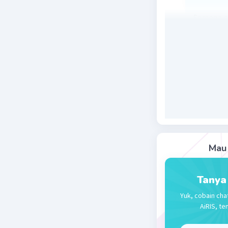
Semoga 
Beri R
Mau 
Tanya
Yuk, cobain cha
AiRIS, te