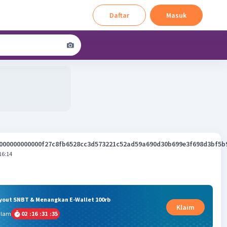
Daftar
Masuk
000000000000f27c8fb6528cc3d573221c52ad59a690d30b699e3f698d3bf5b
16:14
ryout SNBT & Menangkan E-Wallet 100rb
Klaim
alam
02
:
16
:
31
:
35