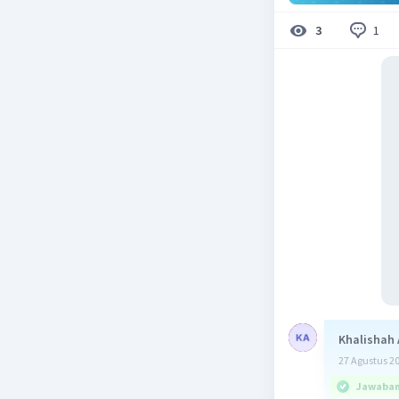
1
3
Khalishah 
27 Agustus 2
Jawaban 