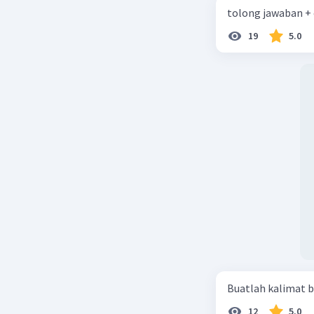
tolong jawaban +
19
5.0
Buatlah kalimat b
12
5.0