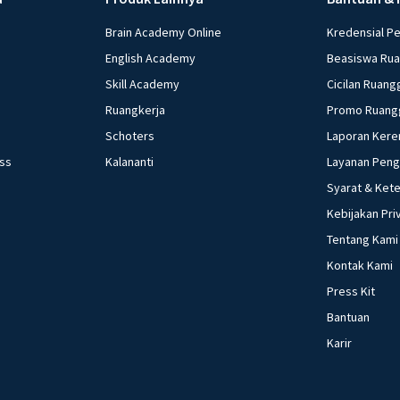
Brain Academy Online
Kredensial P
English Academy
Beasiswa Ru
Skill Academy
Cicilan Ruang
Ruangkerja
Promo Ruang
Schoters
Laporan Kere
ess
Kalananti
Layanan Pen
Syarat & Ket
Kebijakan Pri
Tentang Kami
Kontak Kami
Press Kit
Bantuan
Karir