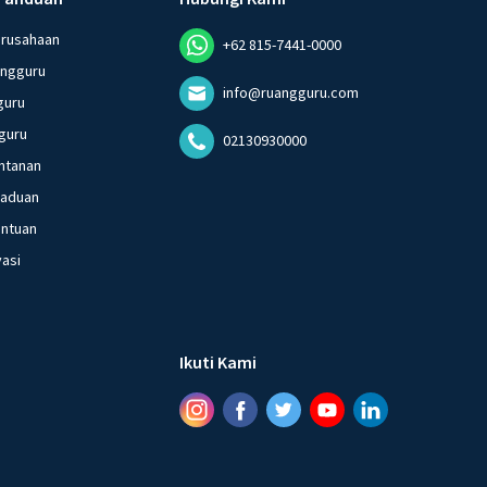
erusahaan
+62 815-7441-0000
angguru
info@ruangguru.com
guru
guru
02130930000
ntanan
gaduan
entuan
vasi
Ikuti Kami