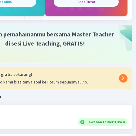
sa R
Level 88
at AiRIS
Chat Tutor
i 2024 07:00
,56652979691
m pemahamanmu bersama Master Teacher
di sesi Live Teaching, GRATIS!
 gratis sekarang!
d kamu bisa tanya soal ke Forum sepuasnya, lho.
a
Jawaban terverifikasi