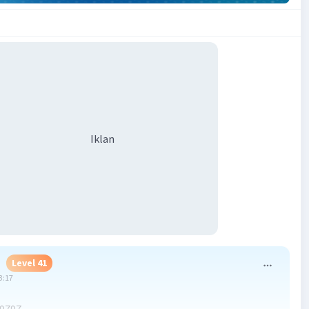
Iklan
N
Level 41
3:17