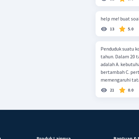
help me! buat soal
13
5.0
Penduduk suatu ko
tahun. Dalam 20 
adalah A. kebutuh
bertambah C. per
memengaruhi tata
21
0.0
u
Produk Lainnya
Bantuan & 