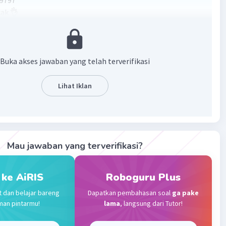
29797
kak 👌
·
5.0
(
1
)
Balas
ating
Buka akses jawaban yang telah terverifikasi
stabel F
Level 62
i 2024 09:32
Lihat Iklan
usnya 777.5665297969
Mau jawaban yang terverifikasi?
Level 1
3:44
 ke AiRIS
Roboguru Plus
29797
t dan belajar bareng
Dapatkan pembahasan soal
ga pake
Iklan
man pintarmu!
lama
, langsung dari Tutor!
·
0.0
(
0
)
Balas
ating