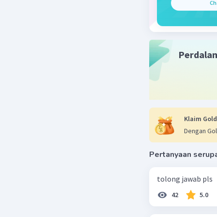
Nafi
Ch
09 Me
777
Perdala
Klaim Gold
Dengan Gol
Pertanyaan serup
tolong jawab pls
42
5.0