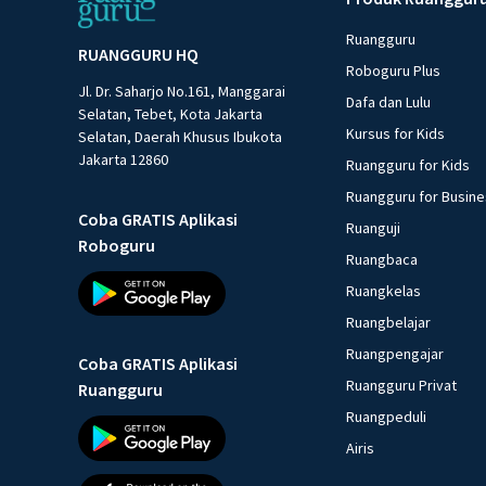
Ruangguru
RUANGGURU HQ
Roboguru Plus
Jl. Dr. Saharjo No.161, Manggarai
Dafa dan Lulu
Selatan, Tebet, Kota Jakarta
Kursus for Kids
Selatan, Daerah Khusus Ibukota
Jakarta 12860
Ruangguru for Kids
Ruangguru for Busin
Coba GRATIS Aplikasi
Ruanguji
Roboguru
Ruangbaca
Ruangkelas
Ruangbelajar
Ruangpengajar
Coba GRATIS Aplikasi
Ruangguru Privat
Ruangguru
Ruangpeduli
Airis