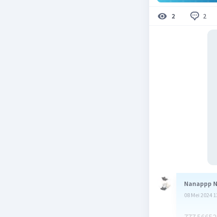
2
2
Nanappp 
08 Mei 2024 1