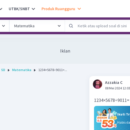
UTBK/SNBT
Produk Ruangguru
Iklan
SD
Matematika
1234×5678÷9011=...
Azzakia C
08 Mei 2024 12:0
1234×5678÷9011=
Ikuti T
Habis d