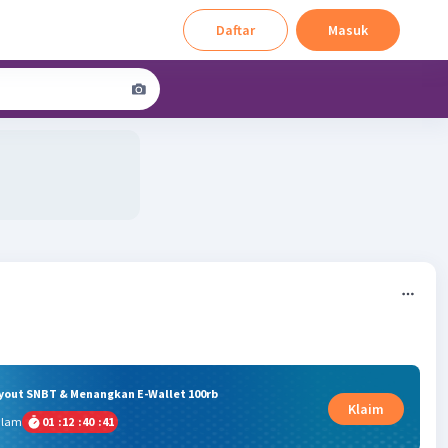
Daftar
Masuk
3
ryout SNBT & Menangkan E-Wallet 100rb
Klaim
alam
01
:
12
:
40
:
40