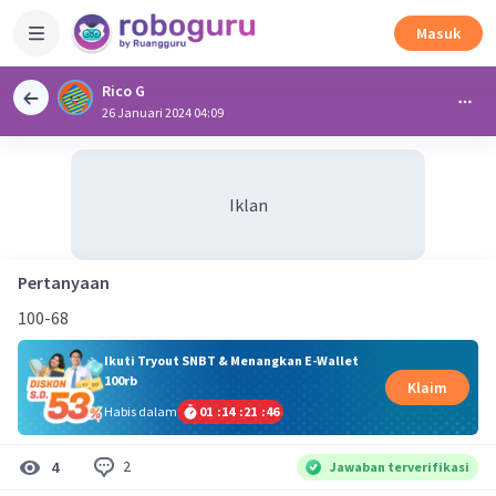
Masuk
Rico G
26 Januari 2024 04:09
Iklan
Pertanyaan
100-68
Ikuti Tryout SNBT & Menangkan E-Wallet
100rb
Klaim
Habis dalam
01
:
14
:
21
:
46
2
4
Jawaban terverifikasi