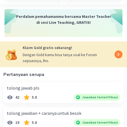
sebagai puluhan, lalu simpan -1 untuk
ratusannya.
-
-
¹
¹
Perdalam pemahamanmu bersama Master Teacher
100
di sesi Live Teaching, GRATIS!
68
____ -
32
Klaim Gold gratis sekarang!
Yang tersisa hanya ratusan. Karena terdapat
simpanan -1 pada ratusan, maka hitung 1 - 1,
Dengan Gold kamu bisa tanya soal ke Forum
sepuasnya, lho.
hasilnya 0.
Dan hasil akhirnya adalah
32
.
Pertanyaan serupa
Dari cara di atas, kita mendapatkan hasil dari
tolong jawab pls
100 dikurang 68, yaitu
32
.
42
5.0
Jawaban terverifikasi
·
0.0
(
0
)
Balas
Beri Rating
tolong jawaban + caranya untuk besok
Aulya F
Level 16
26 Januari 2024 11:55
19
5.0
Jawaban terverifikasi