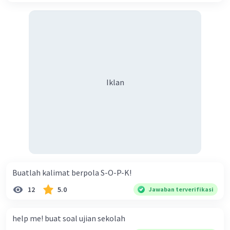
32
Hasiholan R
Level 67
26 Januari 2024 05:09
100-68 = 32
Iklan
Iklan
·
0.0
(
0
)
Balas
Beri Rating
Buatlah kalimat berpola S-O-P-K!
12
5.0
Jawaban terverifikasi
help me! buat soal ujian sekolah