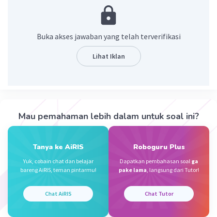
Yuk, perhatikan penjelasannya..
Untuk melakukan operasi pengurangan seperti
ini, kita bisa menggunakan cara bersusun ke
Buka akses jawaban yang telah terverifikasi
bawah.
100
Lihat Iklan
68
____ -
Pertama, hitung 0 - 8. Tetapi karena 0 lebih kecil
dari 8, maka hitung 10 - 8, hasilnya 2. Tulis 2, lalu
simpan -1 di puluhan.
Mau pemahaman lebih dalam untuk soal ini?
-¹
100
Tanya ke AiRIS
Roboguru Plus
68
____ -
Yuk, cobain chat dan belajar
Dapatkan pembahasan soal
ga
bareng AiRIS, teman pintarmu!
pake lama
, langsung dari Tutor!
2
Selanjutnya, hitung puluhannya. Karena 0 < 6,
maka hitung 10 dikurangi 6. Dan dikurangi 1 juga
Chat AiRIS
Chat Tutor
karena terdapat simpanan -1. Hasilnya 3. Tulis 3