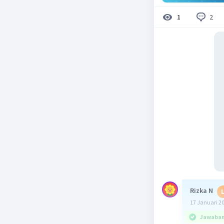
2
1
Rizka N
17 Januari 2
Jawaban 