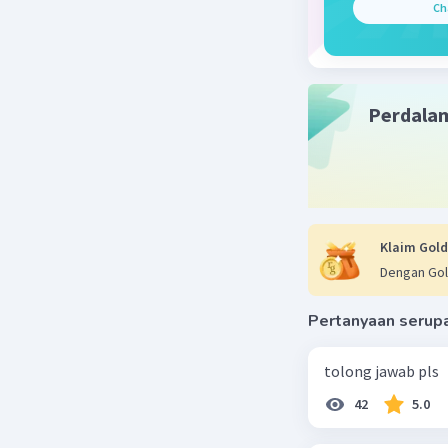
Ch
Perdala
Klaim Gold
Dengan Gol
Pertanyaan serup
tolong jawab pls
42
5.0