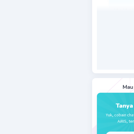
10 × 10 = 
Beri R
Mobile L
17 Januari 2
Jawaban 
10×10=10
Mau 
Beri R
Tanya
Yuk, cobain cha
AiRIS, te