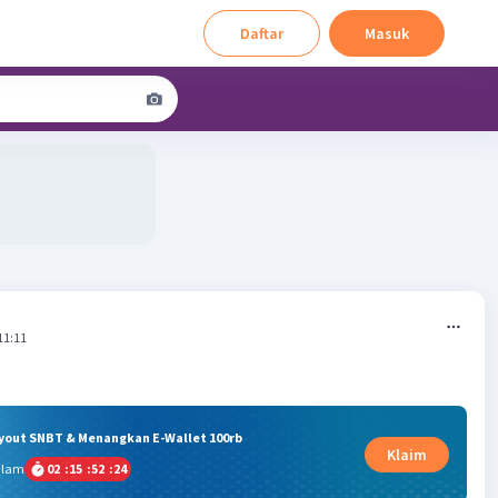
Daftar
Masuk
11:11
ryout SNBT & Menangkan E-Wallet 100rb
Klaim
alam
02
:
15
:
52
:
24