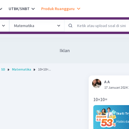
UTBK/SNBT
Produk Ruangguru
Iklan
SD
Matematika
10×10=...
A A
17 Januari 2024 
10×10=
Ikuti T
Habis d