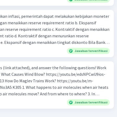
kan inflasi, pemerintah dapat melakukan kebijakan moneter
dengan menaikkan reserve requirement ratio b. Ekspansif
n reserve requirement ratio c. Kontraktif dengan menaikkan
nt ratio d. Kontraktif dengan menurunkan reserve
. Ekspansif dengan menaikkan tingkat diskonto Bila Bank
n kebijakan moneter ekspansif, ceteris paribus maka .... a.
Jawaban terverifikasi
asi di mana bentuk kurva jumlah uang beredar (penawaran
iri bawah ke kanan atas b. Menimbulkan deflasi di mana bentuk
s (link attached), and answer the following questions! Work
 beredar (penawaran uang) naik dari kiri bawah ke kanan atas
os-
meningkat di mana bentuk kurva jumlah uang beredar
tu.be/m-
aik dari kiri bawah ke kanan atas d. Tingkat bunga turun di
o air molecules when air heats
 jumlah uang beredar (penawaran uang) naik dari kiri bawah
Tingkat bunga turun di mana bentuk kurva jumlah uang
 Why do cold air molecules sink? 5. What
bijakan fiskal kontraktif dilakukan
Jawaban terverifikasi
 the track? 6. How to make Maglev trains run
a. Menurunkan pengeluaran pemerintah (G), menambah
fer (Tr) dan meningkatkan pemungutan pajak (Tx) b.