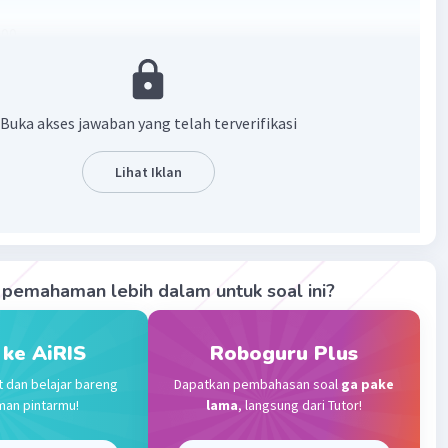
100
·
0.0
(
0
)
Balas
ating
Buka akses jawaban yang telah terverifikasi
Level 8
Lihat Iklan
024 12:11
terverifikasi
0
Iklan
pemahaman lebih dalam untuk soal ini?
·
0.0
(
0
)
Balas
ating
 ke AiRIS
Roboguru Plus
t dan belajar bareng
Dapatkan pembahasan soal
ga pake
man pintarmu!
lama
, langsung dari Tutor!