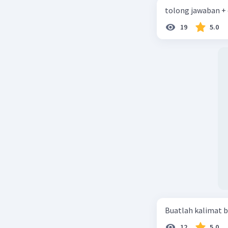
tolong jawaban +
19
5.0
Buatlah kalimat b
12
5.0