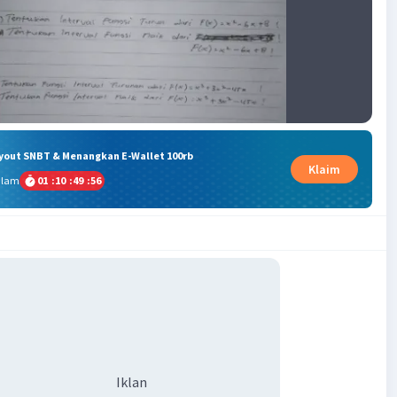
ryout SNBT & Menangkan E-Wallet 100rb
Klaim
alam
01
:
10
:
49
:
56
Iklan