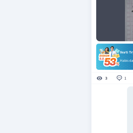
Ikuti T
Habis d
1
3