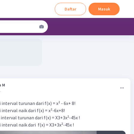
Daftar
Masuk
a M
4
interval turunan dari f(x) = x² - 6x+ 8!
interval naik dari f(x) = x²-6x+8!
interval turunan dari f(x) = X3+3x²-45x !
interval naik dari f(x) = X3+3x²-45x !