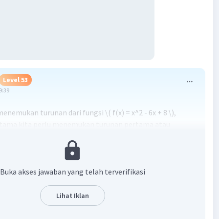
Level 53
9:39
enemukan turunan dari fungsi \( f(x) = x^2 - 6x + 8 \),
tama kita perlu menemukan turunan pertama atau
ertama \( f'(x) \). Kemudian kita dapat menganalisis tanda-
unan untuk menentukan interval mana di mana fungsi itu
t atau menurun.
x) = x^2 - 6x + 8 \):
Buka akses jawaban yang telah terverifikasi
x - 6 \]
ingin mengetahui di mana fungsi \( f(x) \) meningkat atau
Lihat Iklan
ita perlu mencari akar dari turunan pertama \( f'(x) \) dan
a tanda-tandanya: