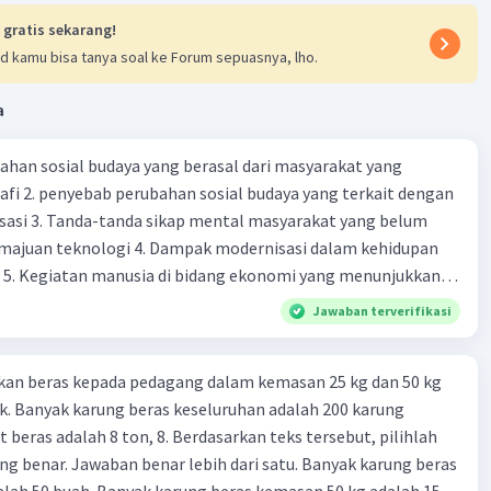
 gratis sekarang!
d kamu bisa tanya soal ke Forum sepuasnya, lho.
a
Iklan
ahan sosial budaya yang berasal dari masyarakat yang
fi 2. penyebab perubahan sosial budaya yang terkait dengan
sasi 3. Tanda-tanda sikap mental masyarakat yang belum
majuan teknologi 4. Dampak modernisasi dalam kehidupan
t 5. Kegiatan manusia di bidang ekonomi yang menunjukkan
 modernisasi 6. Contoh pengaruh modernisasi di bidang ilmu
Jawaban terverifikasi
endidikan terhadap pola pikir masyarakat 7. Konsep
modernisasi di masyarakat seringkali mengalami kesalahan
kan beras kepada pedagang dalam kemasan 25 kg dan 50 kg
atunya kesalahan tersebut menganggap jika menjadi modern
. Banyak karung beras keseluruhan adalah 200 karung
 8. arti dari globalisasi 9. Bentuk kearifan lokal di wilayah
 beras adalah 8 ton, 8. Berdasarkan teks tersebut, pilihlah
eran dalam pengelolaan SDA dan dukungan dalam bentuk
g benar. Jawaban benar lebih dari satu. Banyak karung beras
rat menjaga tradisi kearifan lokal di Nusantara 11. Ciri uang
lah 50 buah. Banyak karung beras kemasan 50 kg adalah 150