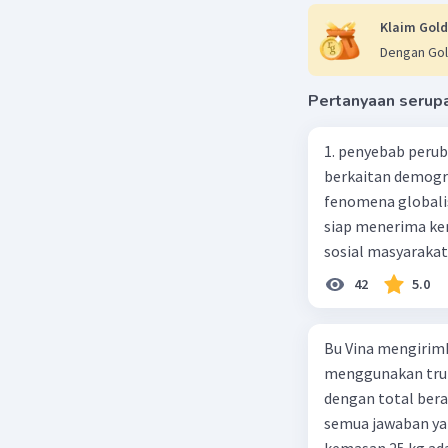
Klaim Gold
Dengan Gol
Pertanyaan serup
1. penyebab perub
berkaitan demogra
fenomena globali
siap menerima ke
sosial masyaraka
perubahan ke arah
42
5.0
pengetahuan dan p
mengenai proses 
Bu Vina mengirim
pahaman, salah s
menggunakan truk
adalah mengikuti...
dengan total berat
Madura yang berp
semua jawaban yan
kebudayaan 10. Sya
kemasan 25 kg ada