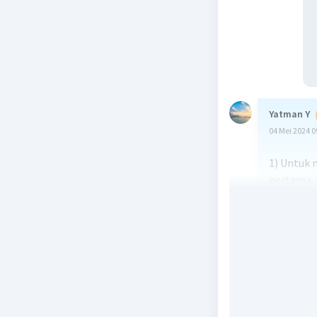
Yatman Y
04 Mei 2024 0
1) Untuk m
pertama-
turunan p
tanda tur
meningka
Untuk \( f(
\[ f'(x) = 2
Jika kita 
menurun, k
memeriks