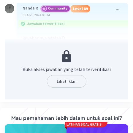
Nanda R
Community
Level 89
08 April 2024 03:14
Jawaban terverifikasi
jawabannya adalah D.
Sentrifugasi adalah proses pemisahan partikel
berdasarkan perbedaan kerapatan mereka
menggunakan gaya sentrifugal. Dalam konteks
Buka akses jawaban yang telah terverifikasi
ini, sentrifugasi dapat digunakan untuk
memisahkan sel-sel darah (eritrosit, leukosit,
Lihat Iklan
dan trombosit) dari plasma darah. Sel-sel darah
memiliki kerapatan yang lebih tinggi daripada
plasma, sehingga mereka akan terpisah saat
diputar dalam sentrifuge.
Mau pemahaman lebih dalam untuk soal ini?
·
0.0
(
0
)
Balas
Beri Rating
LATIHAN SOAL GRATIS!