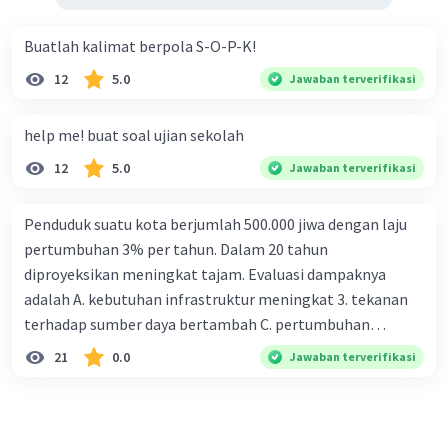
Buatlah kalimat berpola S-O-P-K!
12
5.0
Jawaban terverifikasi
help me! buat soal ujian sekolah
12
5.0
Jawaban terverifikasi
Penduduk suatu kota berjumlah 500.000 jiwa dengan laju
pertumbuhan 3% per tahun. Dalam 20 tahun
diproyeksikan meningkat tajam. Evaluasi dampaknya
adalah A. kebutuhan infrastruktur meningkat 3. tekanan
terhadap sumber daya bertambah C. pertumbuhan
eksponensial berdampak jangka panjang D. tidak
21
0.0
Jawaban terverifikasi
memengaruhi tata ruang E. proyeksi penduduk penting
untuk perencanaan