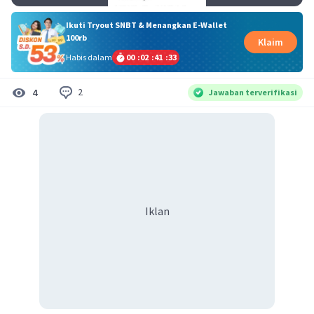
Ikuti Tryout SNBT & Menangkan E-Wallet
100rb
Klaim
Habis dalam
00
:
02
:
41
:
33
2
4
Jawaban terverifikasi
Iklan