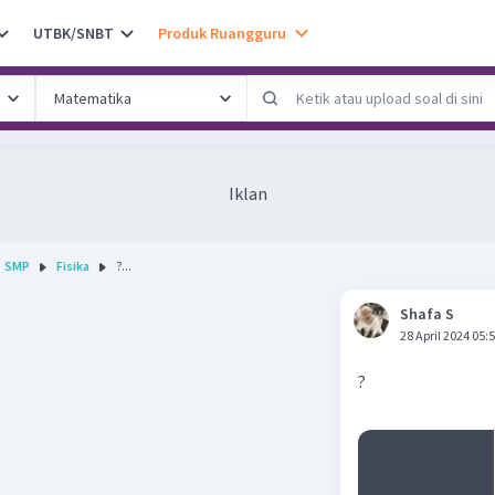
UTBK/SNBT
Produk Ruangguru
Iklan
SMP
Fisika
?...
Shafa S
28 April 2024 05:
?