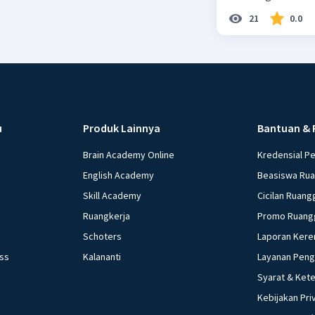
21
0.0
u
Produk Lainnya
Bantuan & 
Brain Academy Online
Kredensial P
English Academy
Beasiswa Ru
Skill Academy
Cicilan Ruang
Ruangkerja
Promo Ruang
Schoters
Laporan Kere
ess
Kalananti
Layanan Pen
Syarat & Ket
Kebijakan Pri