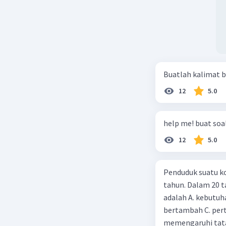
Buatlah kalimat b
12
5.0
help me! buat soal
12
5.0
Penduduk suatu ko
tahun. Dalam 20 
adalah A. kebutuh
bertambah C. per
memengaruhi tata