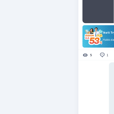
Ikuti T
Habis d
1
5