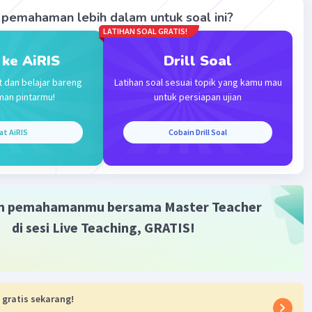
pemahaman lebih dalam untuk soal ini?
LATIHAN SOAL GRATIS!
 ke AiRIS
Drill Soal
t dan belajar bareng
Latihan soal sesuai topik yang kamu mau
man pintarmu!
untuk persiapan ujian
Iklan
at AiRIS
Cobain Drill Soal
m pemahamanmu bersama Master Teacher
di sesi Live Teaching, GRATIS!
 gratis sekarang!