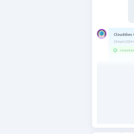
Clouddies 
28 April 2024 
Jawaban 
Jawabann
Beri R