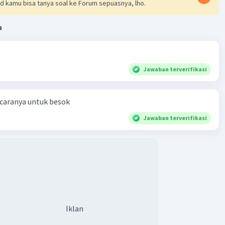
d kamu bisa tanya soal ke Forum sepuasnya, lho.
a
Jawaban terverifikasi
 caranya untuk besok
Jawaban terverifikasi
Iklan