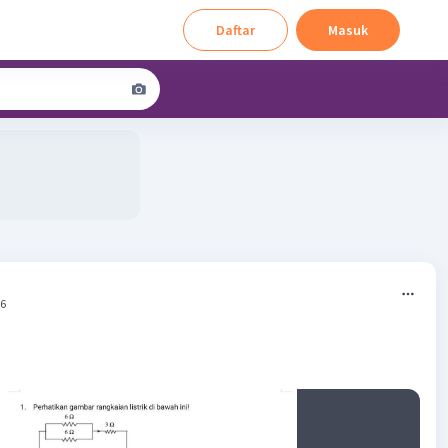
Daftar
Masuk
56