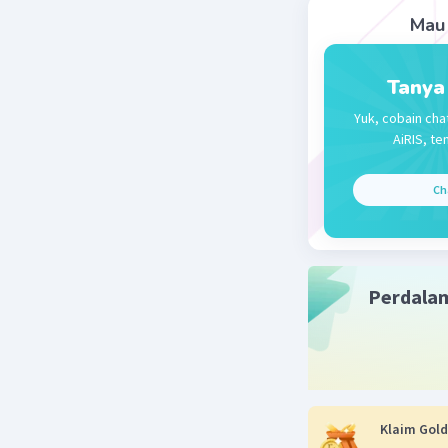
Mau 
Tanya
Yuk, cobain cha
AiRIS, te
Ch
Perdala
Klaim Gold