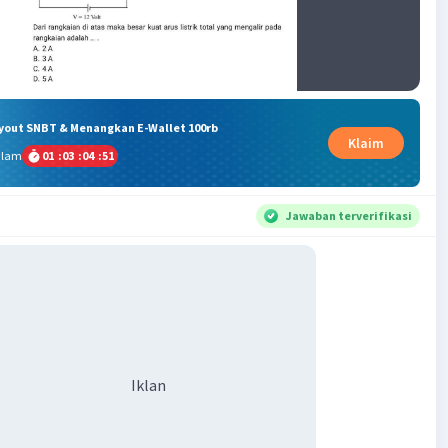
ryout SNBT & Menangkan E-Wallet 100rb
Klaim
alam
01
:
03
:
04
:
50
Jawaban terverifikasi
Iklan