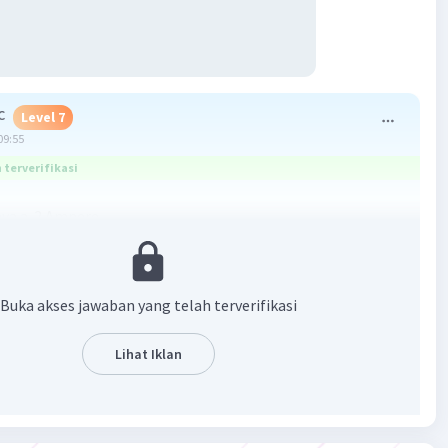
C
Level 7
09:55
terverifikasi
ya a. 2 Ampere
Buka akses jawaban yang telah terverifikasi
Lihat Iklan
·
5.0
(
1
)
Balas
ating