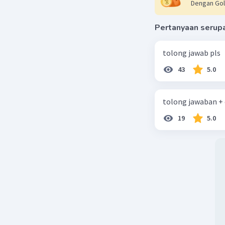
Dengan Gol
Pertanyaan serup
tolong jawab pls
43
5.0
tolong jawaban +
19
5.0