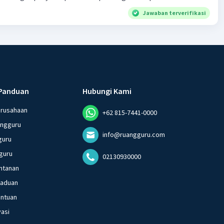
Jawaban terverifikasi
Panduan
Hubungi Kami
erusahaan
+62 815-7441-0000
angguru
info@ruangguru.com
guru
guru
02130930000
ntanan
gaduan
entuan
vasi