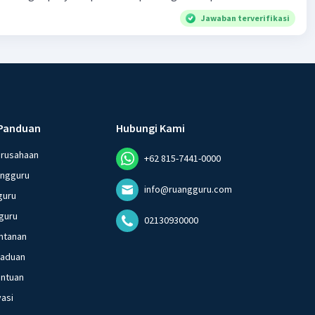
Jawaban terverifikasi
Panduan
Hubungi Kami
erusahaan
+62 815-7441-0000
angguru
info@ruangguru.com
guru
guru
02130930000
ntanan
gaduan
entuan
vasi