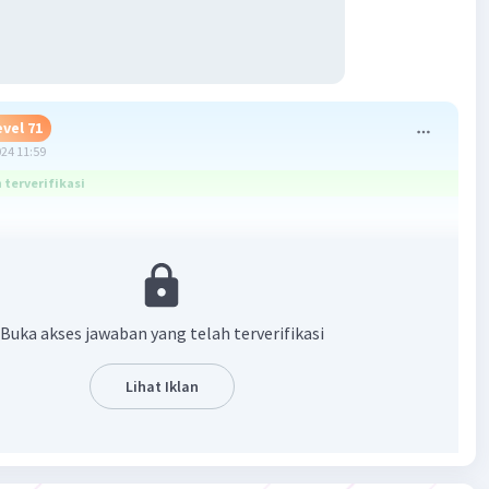
evel 71
024 11:59
terverifikasi
hui:
utama = 2,5 cm
Buka akses jawaban yang telah terverifikasi
onius = 6 × 0,01 = 0,06 cm
 halaman = 300 halaman = 150 lembar
Lihat Iklan
a: Berapa ketebalan tiap lembar?
 :