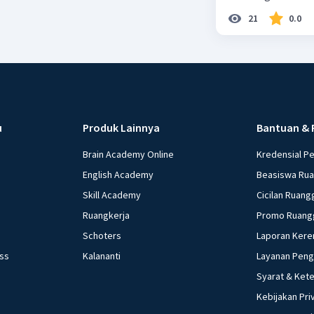
21
0.0
u
Produk Lainnya
Bantuan & 
Brain Academy Online
Kredensial P
English Academy
Beasiswa Ru
Skill Academy
Cicilan Ruang
Ruangkerja
Promo Ruang
Schoters
Laporan Kere
ess
Kalananti
Layanan Pen
Syarat & Ket
Kebijakan Pri