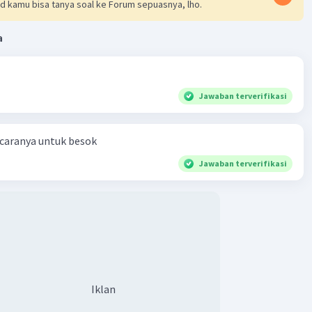
d kamu bisa tanya soal ke Forum sepuasnya, lho.
a
Jawaban terverifikasi
Iklan
 caranya untuk besok
Jawaban terverifikasi
Iklan