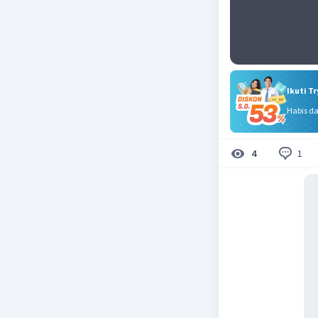
Ikuti T
Habis d
1
4