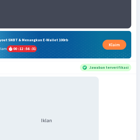
ryout SNBT & Menangkan E-Wallet 100rb
Klaim
alam
00
:
12
:
56
:
31
Jawaban terverifikasi
Iklan