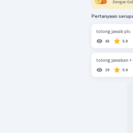
Dengan Gol
Pertanyaan serup
tolong jawab pls
43
5.0
tolong jawaban +
19
5.0