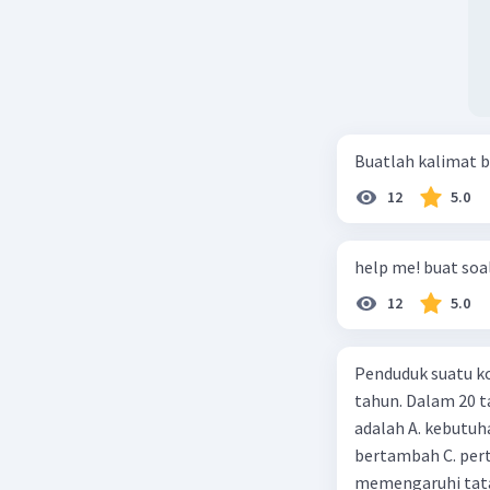
Buatlah kalimat b
12
5.0
help me! buat soal
12
5.0
Penduduk suatu ko
tahun. Dalam 20 
adalah A. kebutuh
bertambah C. per
memengaruhi tata