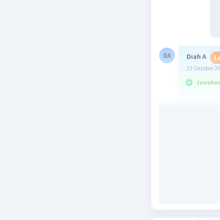
DA
Diah A
L
22 Oktober 2
Jawaban 
Diketa
Skala 
Skala n
Jumlah
Ditany
Dijawab