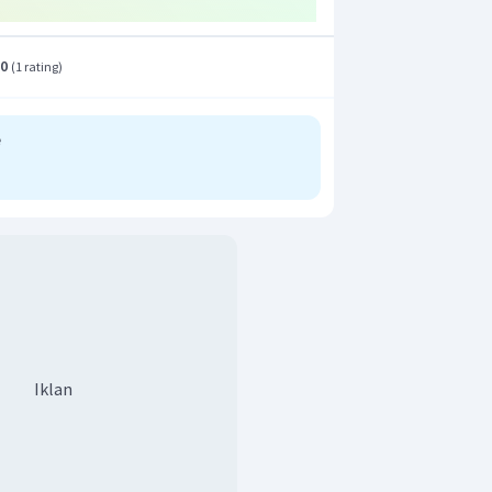
.0
(
1 rating
)
e
Iklan