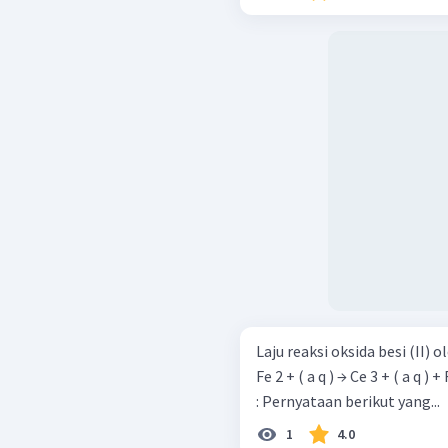
Laju reaksi oksida besi (II) oleh setr
Fe 2 + ( a q ) → Ce 3 + ( a q ) + Fe 3 + ( a q ) Diperol
: Pernyataan berikut yang...
1
4.0