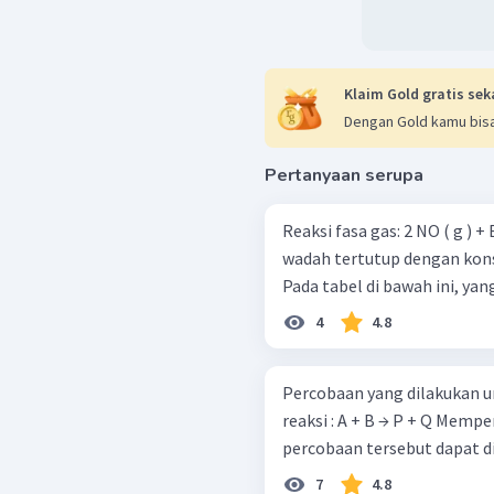
Klaim Gold gratis sek
Dengan Gold kamu bisa
Pertanyaan serupa
Reaksi fasa gas: 2 NO ( g ) + Br 2 ​ ( g ) → 2 NOBr ( g ) Dilakukan dalam
wadah tertutup dengan kons
Pada tabel di bawah ini, ya
4
4.8
Percobaan yang dilakukan u
reaksi : A + B → P + Q Memperhatikan hasil sebagai berikut : Dari hasil
percobaan tersebut dapat d
7
4.8