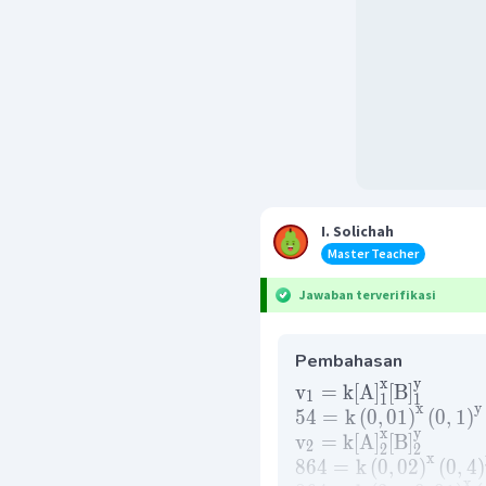
I. Solichah
Master Teacher
Jawaban terverifikasi
Pembahasan
x
y
v
=
k
[
A
]
[
B
]
1
1
1
x
y
54
=
k
(
0
,
01
)
(
0
,
1
)
x
y
v
=
k
[
A
]
[
B
]
2
2
2
x
864
=
k
(
0
,
02
)
(
0
,
4
)
x