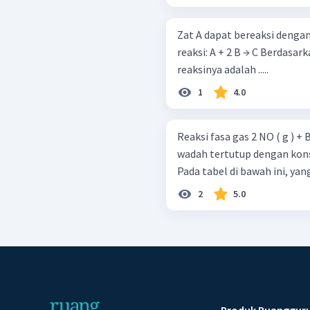
Zat A dapat bereaksi denga
reaksi: A + 2 B → C Berdasarkan data percobaan diatas, persamaan laju
reaksinya adalah .....
1
4.0
Reaksi fasa gas 2 NO ( g ) + B
wadah tertutup dengan kons
Pada tabel di bawah ini, yan
2
5.0