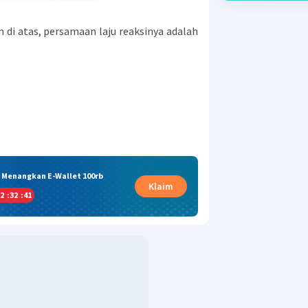
 di atas, persamaan laju reaksinya adalah
& Menangkan E-Wallet 100rb
Klaim
2
:
32
:
40