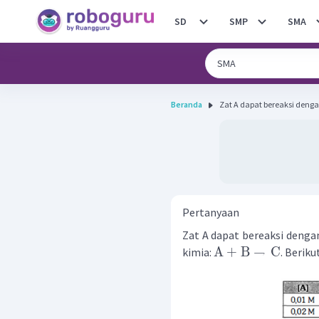
SD
SMP
SMA
Beranda
Zat A dapat bereaksi denga
Pertanyaan
Zat A dapat bereaksi denga
A
+
B
→
C
kimia:
. Beriku