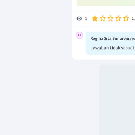
1
1
ReginaGita Simaremar
Jawaban tidak sesuai