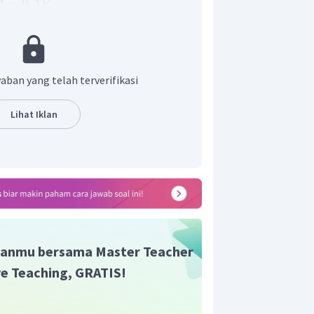
4
×
0
,
1
)
x
y
y
×
4
×
0
,
1
x
y
×
0
,
0
1
×
0
,
1
)
aban yang telah terverifikasi
Lihat Iklan
jawaban yang tepat adalah D.
anmu bersama Master Teacher
ive Teaching, GRATIS!