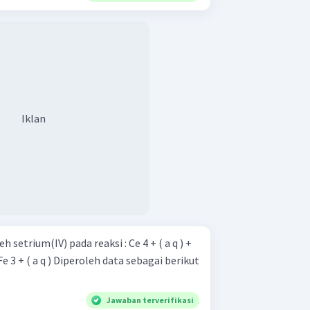
Iklan
ium(IV) pada reaksi : Ce 4 + ( a q ) +
eh data sebagai berikut
Jawaban terverifikasi