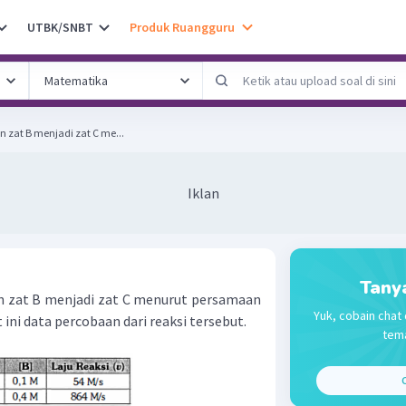
UTBK/SNBT
Produk Ruangguru
n zat B menjadi zat C me...
Iklan
Tany
n zat B menjadi zat C menurut persamaan
Yuk, cobain chat 
t ini data percobaan dari reaksi tersebut.
tema
C