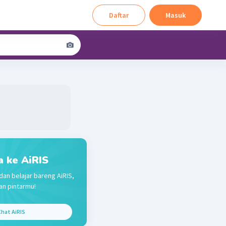
Daftar
Masuk
a ke AiRIS
dan belajar bareng AiRIS,
n pintarmu!
hat AiRIS