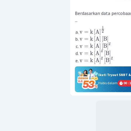
Berdasarkan data percobaan
...
1
v
=
k
[
A
]
2
v
=
k
[
A
]
[
B
]
2
v
=
k
[
A
]
[
B
]
2
v
=
k
[
A
]
[
B
]
2
2
v
=
k
[
A
]
[
B
]
Ikuti Tryout SNBT 
Habis dalam
00
:
1