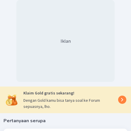
Iklan
Klaim Gold gratis sekarang!
Dengan Gold kamu bisa tanya soal ke Forum
sepuasnya, lho.
Pertanyaan serupa