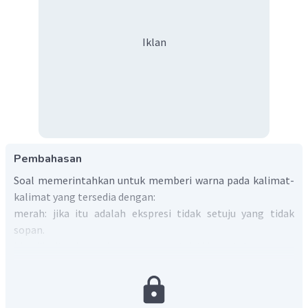
Iklan
Pembahasan
Soal memerintahkan untuk memberi warna pada kalimat-
kalimat yang tersedia dengan:
merah: jika itu adalah ekspresi tidak setuju yang tidak
sopan.
biru: jika itu ekspresi yang sopan untuk tidak setuju.
hijau: jika itu ekspresi yang sopan untuk menyampaikan
pendapat.
kuning: jika itu ekspresi menyampaikan pendapat yang