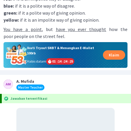
blue:
if it is a polite way of disagree.
green:
if it a polite way of giving opinion.
yellow:
if it is an impolite way of giving opinion.
You have a point
, but
have you ever thought
how the
poor people on the street feel.
Ikuti Tryout SNBT & Menangkan E-Wallet
100rb
Klaim
Habis dalam
01
:
14
:
24
:
25
A. Mufida
Master Teacher
Jawaban terverifikasi