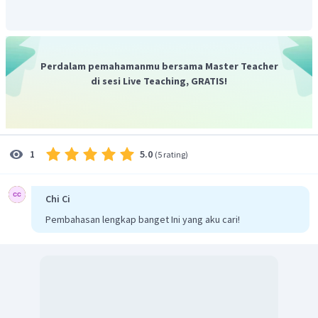
artinya "Setelah kamu mencampurkan susu dan es krim".
Jadi, jawabannya adalah
"After you blend the milk and the
ice cream"
(B)
Perdalam pemahamanmu bersama Master Teacher
di sesi Live Teaching, GRATIS!
5.0
1
(
5 rating
)
Chi Ci
Pembahasan lengkap banget Ini yang aku cari!