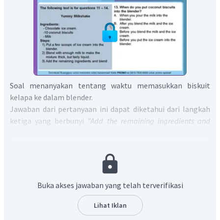
Soal menanyakan tentang waktu memasukkan biskuit
kelapa ke dalam blender.
Jawaban dari pertanyaan ini dapat diketahui dari langkah
ketiga yang berbunyi
"Add the remaining ingredients and
blend"
yang artinya "Tambahkan bahan - bahan sisanya
dan campurkan".
Bahan - bahan sisa di sini termasuk di dalamnya adalah
biskuit kelapa. Jadi, biskuit kelapa dimasukkan setelah
memasukkan es krim ke dalam
blender
(langkah pertama)
Buka akses jawaban yang telah terverifikasi
dan mencampurkannya dengan susu (langkah kedua). Opsi
yang sesuai dengan deskripsi seperti ini adalah opsi yang
Lihat Iklan
berbunyi "
After you blend the milk and the ice cream"
yang