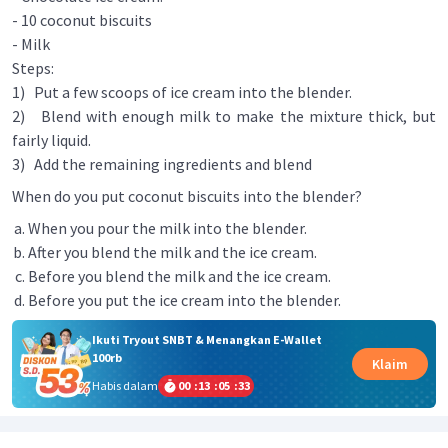
- 10 coconut biscuits
- Milk
Steps:
1) Put a few scoops of ice cream into the blender.
2) Blend with enough milk to make the mixture thick, but
fairly liquid.
3) Add the remaining ingredients and blend
When do you put coconut biscuits into the blender?
When you pour the milk into the blender.
After you blend the milk and the ice cream.
Before you blend the milk and the ice cream.
Before you put the ice cream into the blender.
Ikuti Tryout SNBT & Menangkan E-Wallet
100rb
Klaim
Habis dalam
00
:
13
:
05
:
33