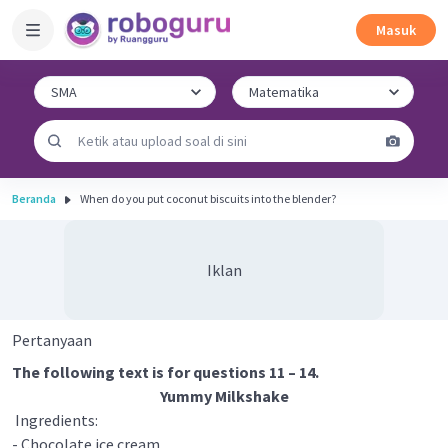
Masuk
Beranda
When do you put coconut biscuits into the blender?
Iklan
Pertanyaan
The following text is for questions 11 – 14.
Yummy Milkshake
Ingredients:
- Chocolate ice cream.