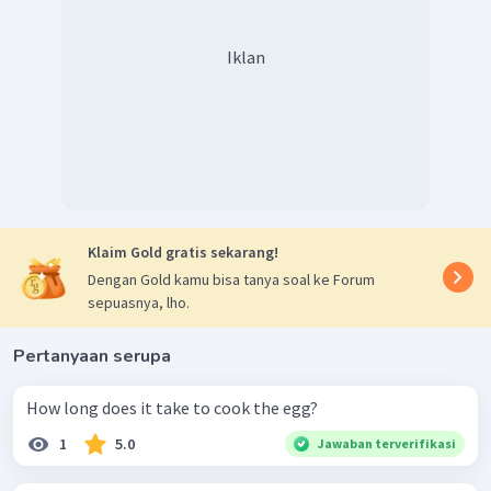
Iklan
Klaim Gold gratis sekarang!
Dengan Gold kamu bisa tanya soal ke Forum
sepuasnya, lho.
Pertanyaan serupa
How long does it take to cook the egg?
1
5.0
Jawaban terverifikasi