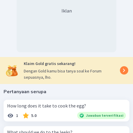
Iklan
Klaim Gold gratis sekarang!
Dengan Gold kamu bisa tanya soal ke Forum
sepuasnya, lho.
Pertanyaan serupa
How long does it take to cook the egg?
1
5.0
Jawaban terverifikasi
What should we do to the leeks?