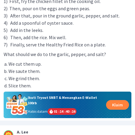
1) First, fry the chicken fillet in the cooking oil.
2) Then, pour on the eggs and green peas.
3) After that, pour in the ground garlic, pepper, and salt.
4) Add a spoonful of oyster sauce.
5) Add in the leeks.
6) Then, add the rice. Mix well.
7) Finally, serve the Healthy Fried Rice on a plate.
What should we do to the garlic, pepper, and salt?
We cut them up.
We saute them.
We grind them.
Slice them.
Ikuti Tryout SNBT & Menangkan E-Wallet
100rb
Klaim
Habis dalam
01
:
14
:
40
:
16
A. Lee