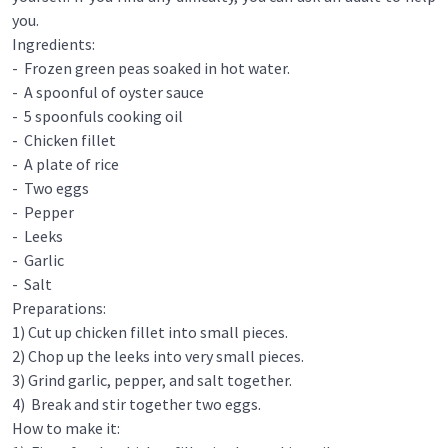
you.
Ingredients:
- Frozen green peas soaked in hot water.
- A spoonful of oyster sauce
- 5 spoonfuls cooking oil
- Chicken fillet
- A plate of rice
- Two eggs
- Pepper
- Leeks
- Garlic
- Salt
Preparations:
1) Cut up chicken fillet into small pieces.
2) Chop up the leeks into very small pieces.
3) Grind garlic, pepper, and salt together.
4) Break and stir together two eggs.
How to make it: