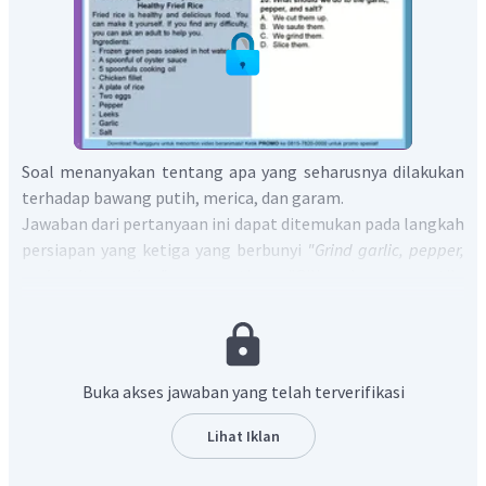
Soal menanyakan tentang apa yang seharusnya dilakukan
terhadap bawang putih, merica, dan garam.
Jawaban dari pertanyaan ini dapat ditemukan pada langkah
persiapan yang ketiga yang berbunyi
"Grind garlic, pepper,
and salt together.​​​​​​"
yang artinya "Giling bawang putih,
merica, dan garam bersama". Dari opsi yang tersedia, yang
merujuk kepada langkah ini adalah opsi yang berbunyi
"We
grind them"
yang artinya "Kita giling mereka".
Jadi, jawabannya adalah
"We grind them"
(C)
Buka akses jawaban yang telah terverifikasi
Lihat Iklan