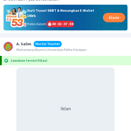
Ikuti Tryout SNBT & Menangkan E-Wallet
100rb
Klaim
Habis dalam
00
:
02
:
37
:
59
A. Salim
Master Teacher
Mahasiswa/Alumni Universitas Pelita Harapan
Jawaban terverifikasi
Iklan