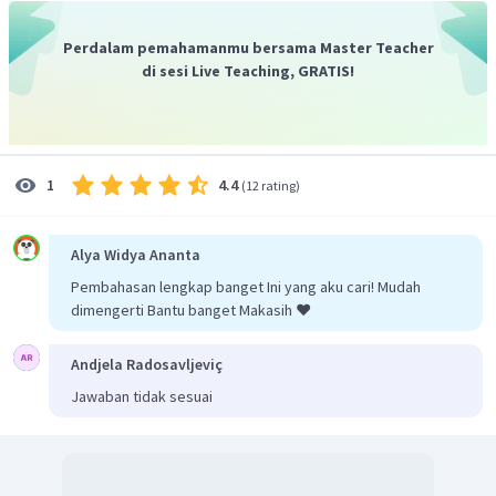
Perdalam pemahamanmu bersama Master Teacher
di sesi Live Teaching, GRATIS!
4.4
1
(
12 rating
)
Alya Widya Ananta
Pembahasan lengkap banget Ini yang aku cari! Mudah
dimengerti Bantu banget Makasih ❤️
Andjela Radosavljeviç
Jawaban tidak sesuai