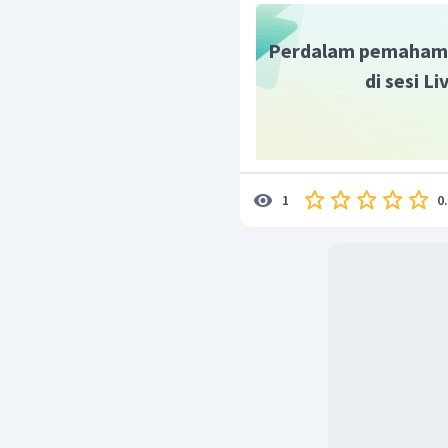
Perdalam pemaham
di sesi L
0
1