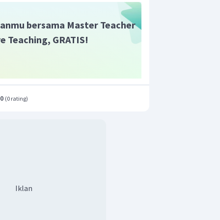
anmu bersama Master Teacher
ive Teaching, GRATIS!
.0
(
0 rating
)
Iklan