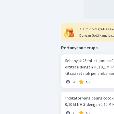
Klaim Gold gratis sek
Dengan Gold kamu bisa
Pertanyaan serupa
Sebanyak 25 mL etilamina 0,1 M ( 
dititrasi dengan HCl 0,1 M. 
titrasi setelah penambahan 
3
5.0
lndikator yang paling cocok
0,10 M NH 3 ​ dengan 0,10 M HNO 
1
5.0