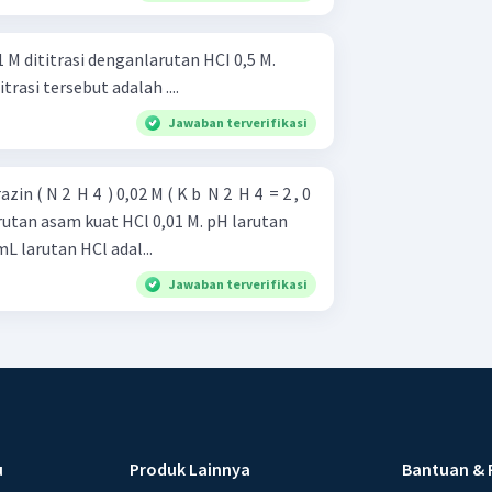
 M dititrasi denganlarutan HCI 0,5 M.
rasi tersebut adalah ....
Jawaban terverifikasi
 N 2 ​ H 4 ​ ) 0,02 M ( K b ​ N 2 ​ H 4 ​ = 2 , 0
larutan asam kuat HCl 0,01 M. pH larutan
L larutan HCl adal...
Jawaban terverifikasi
u
Produk Lainnya
Bantuan & 