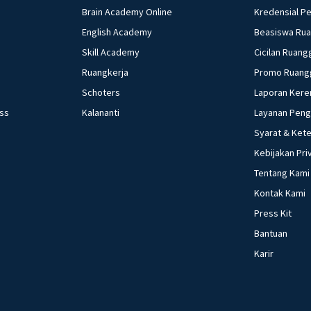
Brain Academy Online
Kredensial P
English Academy
Beasiswa Ru
Skill Academy
Cicilan Ruang
Ruangkerja
Promo Ruang
Schoters
Laporan Kere
ess
Kalananti
Layanan Pen
Syarat & Ket
Kebijakan Pri
Tentang Kami
Kontak Kami
Press Kit
Bantuan
Karir