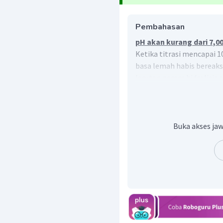
Pembahasan
pH akan kurang dari 7,00
Ketika titrasi mencapai 1
basa lemah habis bereaks
larutan garam hidrolisis 
7,00.
Buka akses jaw