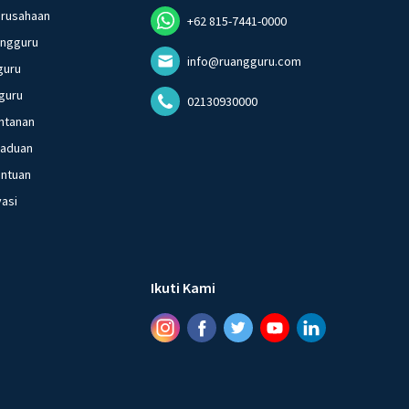
erusahaan
+62 815-7441-0000
angguru
info@ruangguru.com
guru
guru
02130930000
ntanan
gaduan
entuan
vasi
Ikuti Kami