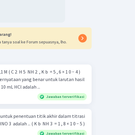
arang!
 tanya soal ke Forum sepuasnya, lho.
C 2 ​ H 5 ​ NH 2 ​ , K b ​ = 5 , 6 × 1 0 − 4 )
Pernyataan yang benar untuk larutan hasil
10 mL HCl adalah ...
Jawaban terverifikasi
 untuk penentuan titik akhir dalam titrasi
3 ​ adalah ... ( K b ​ NH 3 ​ = 1 , 8 × 1 0 − 5 )
Jawaban terverifikasi