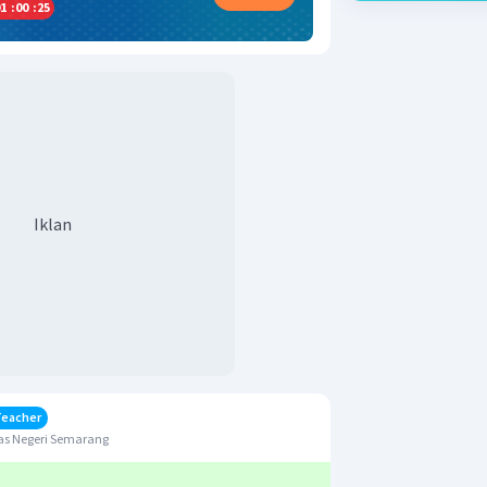
1
:
00
:
25
Iklan
Teacher
as Negeri Semarang