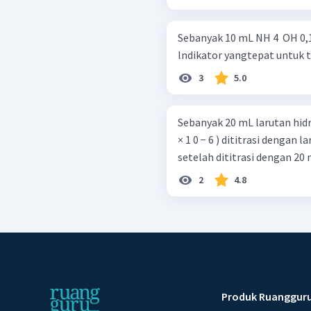
Sebanyak 10 mL NH 4 ​ OH 0,1
lndikator yangtepat untuk tit
3
5.0
Sebanyak 20 mL larutan hidrazin (
× 1 0 − 6 ) dititrasi dengan 
setelah dititrasi dengan 20 m
2
4.8
Produk Ruanggur