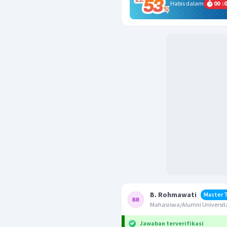
Habis dalam
00
:
0
B. Rohmawati
Master 
Mahasiswa/Alumni Universit
Jawaban terverifikasi