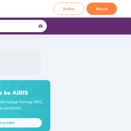
Daftar
Masuk
a ke AiRIS
dan belajar bareng AiRIS,
n pintarmu!
hat AiRIS