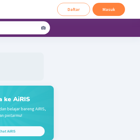
Daftar
Masuk
a ke AiRIS
dan belajar bareng AiRIS,
n pintarmu!
hat AiRIS