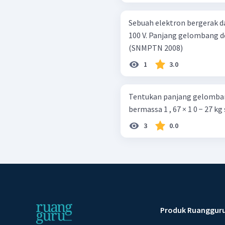
Sebuah elektron bergerak d
100 V. Panjang gelombang de 
(SNMPTN 2008)
1
3.0
Tentukan panjang gelomban
bermassa 1 , 67 × 1 0 − 27 k
3
0.0
Produk Ruanggur