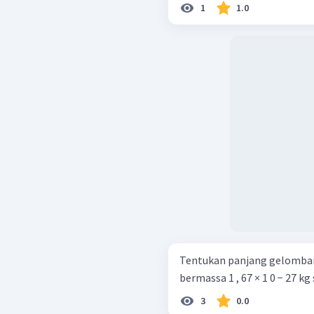
1
1.0
Tentukan panjang gelomban
bermassa 1 , 67 × 1 0 − 27 k
3
0.0