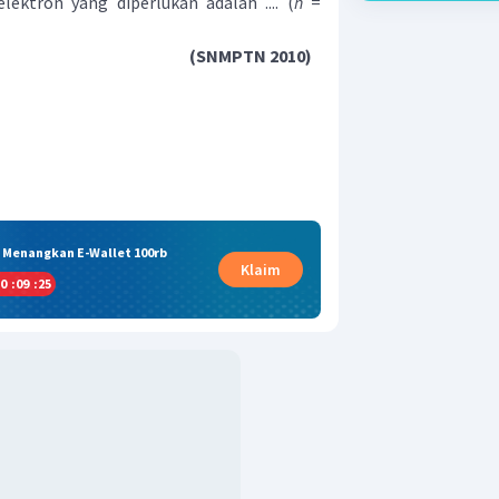
ktron yang diperlukan adalah .... (
h
=
(SNMPTN 2010)
& Menangkan E-Wallet 100rb
Klaim
0
:
09
:
24