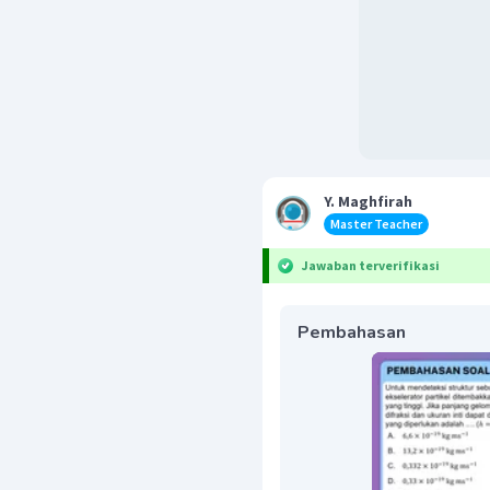
Y. Maghfirah
Master Teacher
Jawaban terverifikasi
Pembahasan