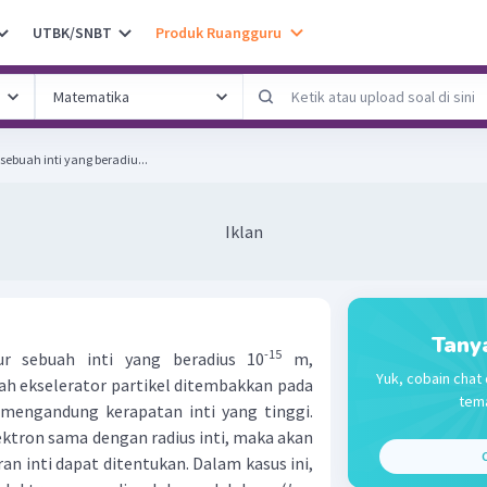
UTBK/SNBT
Produk Ruangguru
sebuah inti yang beradiu...
Iklan
Tany
-15
ur sebuah inti yang beradius 10
m,
Yuk, cobain chat 
uah ekselerator partikel ditembakkan pada
tema
mengandung kerapatan inti yang tinggi.
ktron sama dengan radius inti, maka akan
C
uran inti dapat ditentukan. Dalam kasus ini,