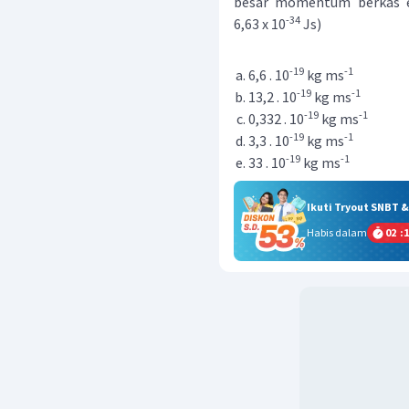
besar momentum berkas ele
-34
6,63 x 10
Js)
-19
-1
6,6 . 10
kg ms
-19
-1
13,2 . 10
kg ms
-19
-1
0,332 . 10
kg ms
-19
-1
3,3 . 10
kg ms
-19
-1
33 . 10
kg ms
Ikuti Tryout SNBT 
Habis dalam
02
:
1