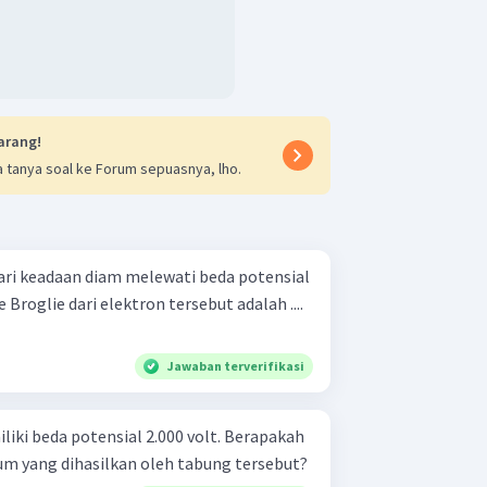
arang!
 tanya soal ke Forum sepuasnya, lho.
ari keadaan diam melewati beda potensial
Broglie dari elektron tersebut adalah ....
Jawaban terverifikasi
iki beda potensial 2.000 volt. Berapakah
 yang dihasilkan oleh tabung tersebut?