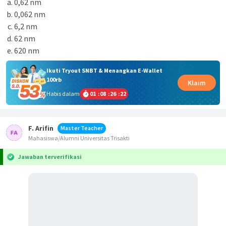
0,62 nm
0,062 nm
6,2 nm
62 nm
620 nm
Ikuti Tryout SNBT & Menangkan E-Wallet
100rb
Klaim
Habis dalam
01
:
08
:
26
:
22
F. Arifin
Master Teacher
Mahasiswa/Alumni Universitas Trisakti
Jawaban terverifikasi