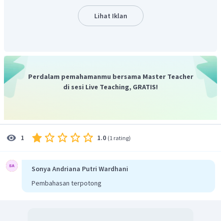
e
V
−
34
8
6
,
6
×
1
0
⋅
3
×
1
0
=
Lihat Iklan
λ
−
19
1
,
6
×
1
0
⋅
2000
−
20
=
6
,
2
×
1
0
m
=
62
nm
λ
Dengan demikian, panjang gelombang tersebut adalah
62 nm.
Oleh karena itu, jawaban yang benar adalah D.
Perdalam pemahamanmu bersama Master Teacher
di sesi Live Teaching, GRATIS!
1.0
1
(
1 rating
)
Sonya Andriana Putri Wardhani
Pembahasan terpotong