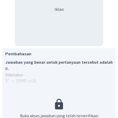
Iklan
Pembahasan
Jawaban yang benar untuk pertanyaan tersebut adalah
D.
Diketahui :
=
2000
volt
V
Ditanya : panjang gelombang minimum yang dihasilkan
oleh tabung tersebut?
Penyelesaian :
Hubungan tegangan dengan panjang gelombang adalah
h
c
=
Buka akses jawaban yang telah terverifikasi
λ