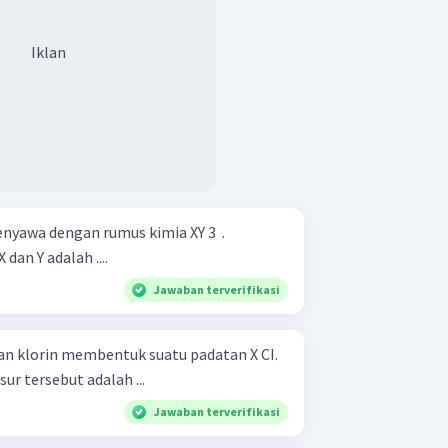
Iklan
yawa dengan rumus kimia XY 3 ​ .
an Y adalah ....
Jawaban terverifikasi
gan klorin membentuk suatu padatan X CI.
ur tersebut adalah ...
Jawaban terverifikasi