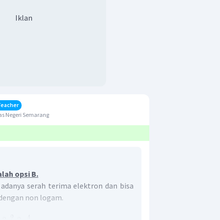
Iklan
Teacher
as Negeri Semarang
lah opsi B.
a adanya serah terima elektron dan bisa
 dengan non logam.
2
4