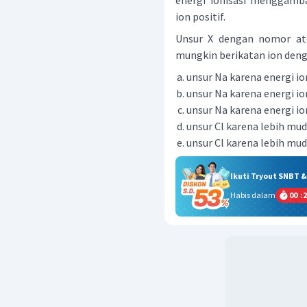
energi ionisasi menggamb
ion positif.
Unsur X dengan nomor ato
mungkin berikatan ion denga
unsur Na karena energi ion
unsur Na karena energi ion
unsur Na karena energi ion
unsur Cl karena lebih mu
unsur Cl karena lebih mu
Ikuti Tryout SNBT 
Habis dalam
00
:
2