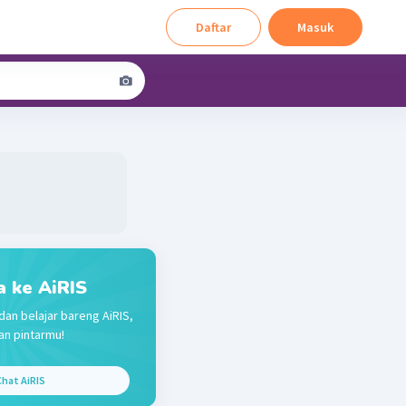
Daftar
Masuk
a ke AiRIS
dan belajar bareng AiRIS,
n pintarmu!
hat AiRIS