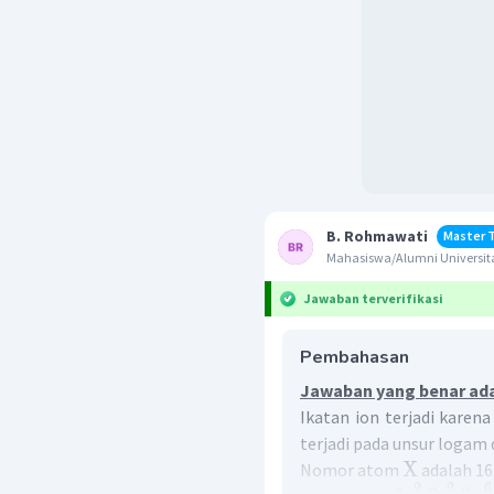
B. Rohmawati
Master 
Mahasiswa/Alumni Universit
Jawaban terverifikasi
Pembahasan
Jawaban yang benar ada
Ikatan ion terjadi karen
terjadi pada unsur logam
X
Nomor atom
adalah 16
2
2
6