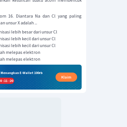
arkan kesulitan suatu atom membentuk
m 16. Diantara Na dan Cl yang paling
n unsur X adalah ...
isasi lebih besar dari unsur Cl
isasi lebih kecil dari unsur Cl
isasi lebih kecil dari unsur Cl
dah melepas elektron
dah melepas elektron
& Menangkan E-Wallet 100rb
Klaim
0
:
11
:
19