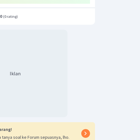
.0
(
0 rating
)
Iklan
arang!
 tanya soal ke Forum sepuasnya, lho.