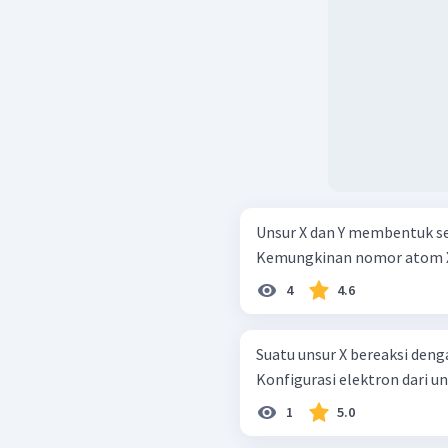
Unsur X dan Y membentuk sen
Kemungkinan nomor atom X d
4
4.6
Suatu unsur X bereaksi den
Konfigurasi elektron dari uns
1
5.0