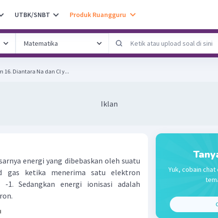
UTBK/SNBT
Produk Ruangguru
16. Diantara Na dan Cl y...
Iklan
Tany
esarnya energi yang dibebaskan oleh suatu
Yuk, cobain chat 
d gas ketika menerima satu elektron
tema
-1. Sedangkan energi ionisasi adalah
ron.
C