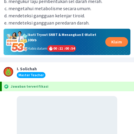
mengukur laju pembentukan sel darah merah.
mengetahui metabolisme secara umum.
mendeteksi gangguan kelenjar tiroid.
mendeteksi gangguan peredaran darah.
Ikuti Tryout SNBT & Menangkan E-Wallet
100rb
Klaim
Habis dalam
00
:
11
:
00
:
54
I. Solichah
Master Teacher
Jawaban terverifikasi