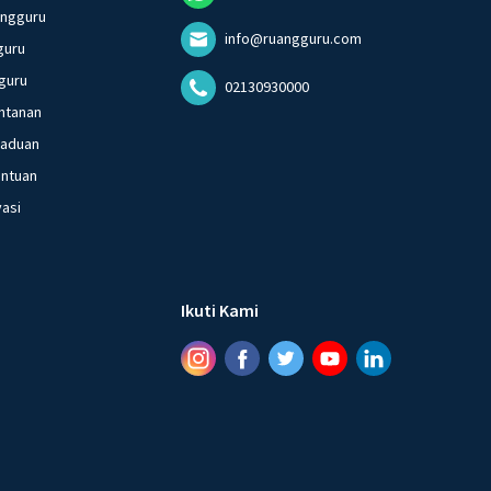
angguru
info@ruangguru.com
guru
guru
02130930000
ntanan
gaduan
entuan
vasi
Ikuti Kami