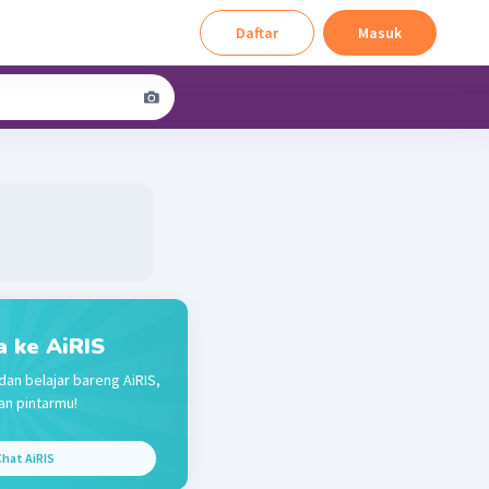
Daftar
Masuk
a ke AiRIS
dan belajar bareng AiRIS,
n pintarmu!
hat AiRIS