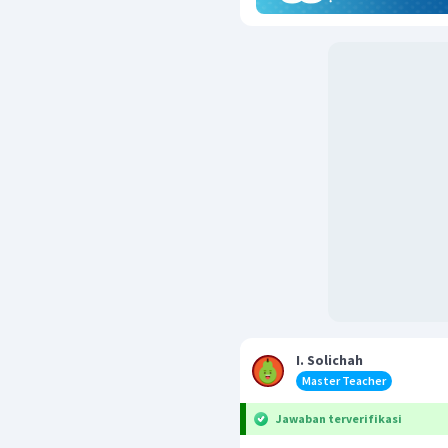
I. Solichah
Master Teacher
Jawaban terverifikasi