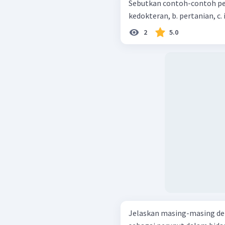
Sebutkan contoh-contoh peng
kedokter
2
5.0
Jelaskan masing-masing de