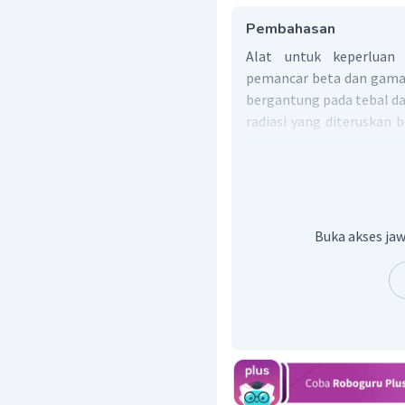
Pembahasan
Alat untuk keperluan 
pemancar beta dan gama.
bergantung pada tebal dan
radiasi yang diteruskan
dilalui. Detektor radias
lembaran menjadi lebih
diterima detektor.
Dengan demikian, maka
penjelasan di atas.
Buka akses jaw