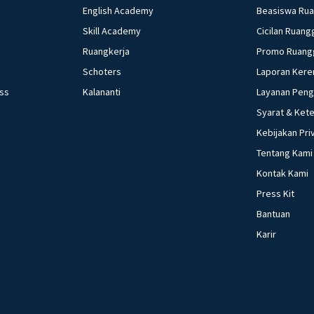
English Academy
Beasiswa Ru
Skill Academy
Cicilan Ruang
Ruangkerja
Promo Ruang
Schoters
Laporan Kere
ess
Kalananti
Layanan Pen
Syarat & Ket
Kebijakan Pri
Tentang Kami
Kontak Kami
Press Kit
Bantuan
Karir