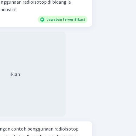
gunaan radioisotop di bidang: a.
an, b. pertanian, c. industri!
Jawaban terverifikasi
Iklan
ngan contoh penggunaan radioisotop