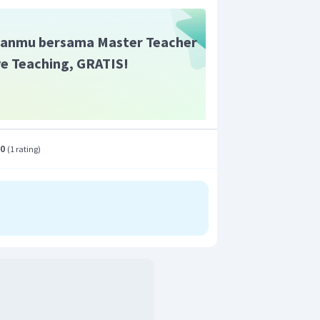
anmu bersama Master Teacher
ive Teaching, GRATIS!
.0
(
1 rating
)