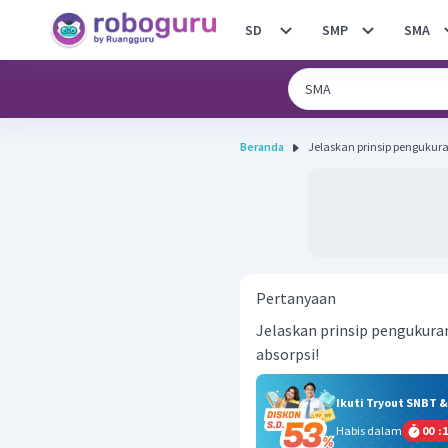
SD
SMP
SMA
Beranda
Jelaskan prinsip pengukuran
Pertanyaan
Jelaskan prinsip pengukura
absorpsi!
Ikuti Tryout SNBT 
Habis dalam
00
:
1