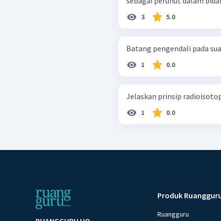
3
5.0
Batang pengendali pada sua
1
0.0
Jelaskan prinsip radioisotop
1
0.0
Produk Ruanggur
Ruangguru
RUANGGURU HQ