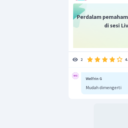
Perdalam pemaham
di sesi L
4
2
Welfrin G
Mudah dimengerti