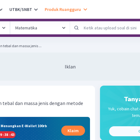
UTBK/SNBT
Produk Ruangguru
 tebal dan massa jenis ...
Iklan
Tany
n tebal dan massa jenis dengan metode
Yuk, cobain chat 
tema
& Menangkan E-Wallet 100rb
Klaim
C
9
:
38
:
43