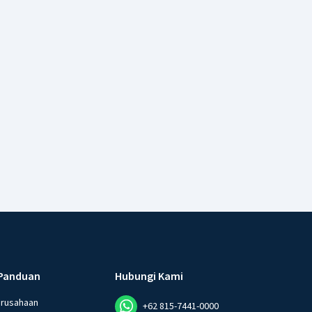
Panduan
Hubungi Kami
erusahaan
+62 815-7441-0000