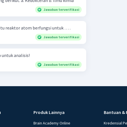
sebagai perunut dalam bidang berikut. a. Kedokteran b. llmu kimia
Jawaban terverifikasi
tu reaktor atom berfungsi untuk … .
Jawaban terverifikasi
 untuk analisis!
Jawaban terverifikasi
u
Produk Lainnya
Bantuan & 
Brain Academy Online
Kredensial P