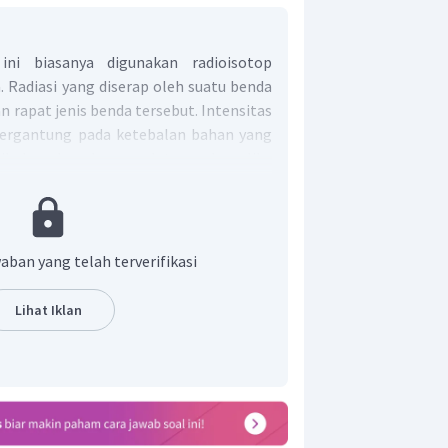
ini biasanya digunakan radioisotop
 Radiasi yang diserap oleh suatu benda
 rapat jenis benda tersebut. Intensitas
 bergantung pada ketebalan bahan yang
i dihubungkan dengan alat penekan. Jika
 tebal, maka intensitas radiasi yang
 jawaban yang tepat adalah sesuai
aban yang telah terverifikasi
Lihat Iklan