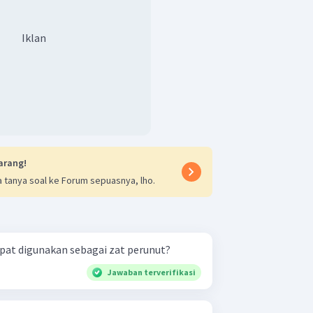
Iklan
arang!
 tanya soal ke Forum sepuasnya, lho.
pat digunakan sebagai zat perunut?
Jawaban terverifikasi