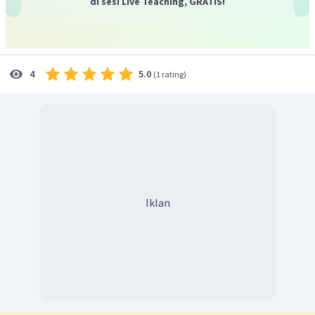
di sesi Live Teaching, GRATIS!
ikatan yang terbentuk adalah dengan jalan pemakaian
secara bersama pasangan elektron yakni ikatan kovalen.
Dengan bentuk ikatan unsur P dan Q sebagai berikut:
5.0
4
(
1 rating
)
Iklan
maka dapat disimpulkan bahwa rumus kimia dan ikatan
yang terbentuk adalah
dengan ikatan kovalen. Dengan
demikian maka Unsur P dan Q dapat membentuk senyawa
dengan rumus kimia dan jenis ikatan yaitu
dan ikatan
kovalen.
Oleh karena itu, jawaban yang benar adalah D.