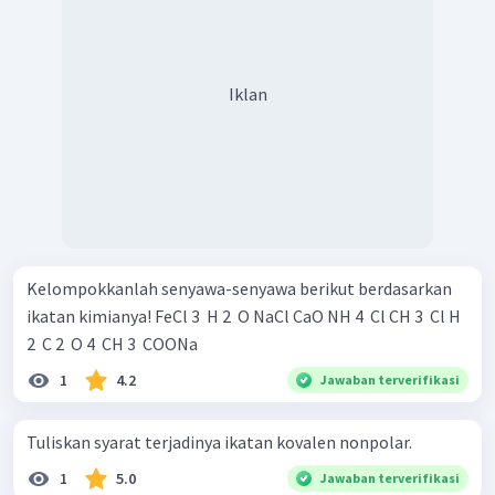
Iklan
Kelompokkanlah senyawa-senyawa berikut berdasarkan
ikatan kimianya! FeCl 3 ​ H 2 ​ O NaCl CaO NH 4 ​ Cl CH 3 ​ Cl H
2 ​ C 2 ​ O 4 ​ CH 3 ​ COONa
1
4.2
Jawaban terverifikasi
Tuliskan syarat terjadinya ikatan kovalen nonpolar. ​
1
5.0
Jawaban terverifikasi