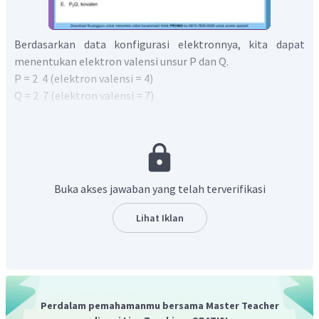
Berdasarkan data konfigurasi elektronnya, kita dapat
menentukan elektron valensi unsur P dan Q.
P = 2 4 (elektron valensi = 4)
Q = 2 7 (elektron valensi = 7)
Selanjutnya kita dapat menggambarkan struktur lewis dari
elektron valensinya.
Buka akses jawaban yang telah terverifikasi
Lihat Iklan
Untuk mencapai kestabilan (memenuhi kaidah oktet
dengan elektron valensi 8) maka,
Unsur P kekurangan 4 elektron
Unsur Q kekurangan 1 elektron
Perdalam pemahamanmu bersama Master Teacher
Karena kedua unsur sama-sama kekurangan elektron maka