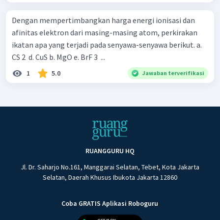
Dengan mempertimbangkan harga energi ionisasi dan
afinitas elektron dari masing-masing atom, perkirakan
ikatan apa yang terjadi pada senyawa-senyawa berikut. a.
CS 2 ​ d. CuS b. MgO e. BrF 3 ​ ...
1
5.0
Jawaban terverifikasi
RUANGGURU HQ
Jl. Dr. Saharjo No.161, Manggarai Selatan, Tebet, Kota Jakarta
Selatan, Daerah Khusus Ibukota Jakarta 12860
Coba GRATIS Aplikasi Roboguru