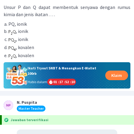
Unsur P dan Q dapat membentuk senyawa dengan rumus
kimia dan jenis ikatan . . . .
PQ, ionik
, ionik
, ionik
, kovalen
, kovalen
Ikuti Tryout SNBT & Menangkan E-Wallet
100rb
Klaim
Habis dalam
01
:
17
:
52
:
10
N. Puspita
Master Teacher
Jawaban terverifikasi