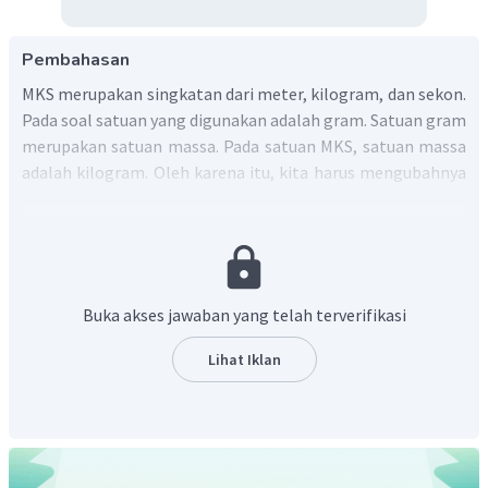
Pembahasan
MKS merupakan singkatan dari meter, kilogram, dan sekon.
Pada soal satuan yang digunakan adalah gram. Satuan gram
merupakan satuan massa. Pada satuan MKS, satuan massa
adalah kilogram. Oleh karena itu, kita harus mengubahnya
menjadi kilogram.
Ingat!!
-3
1 gram = 10
kilogram
Maka,
−
3
100
gram
=
100
×
1
0
kilogram
Buka akses jawaban yang telah terverifikasi
−
1
=
1
×
1
0
kilogram
=
0
,
1
kilogram
Lihat Iklan
Jadi, 100 gram diubah ke satuan MKS menjadi 0,1
kilogram.