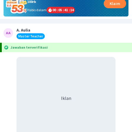
100rb
Klaim
Habis dalam
00
:
05
:
41
:
14
A. Aulia
Master Teacher
Jawaban terverifikasi
Iklan