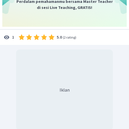
Perdalam pemahamanmu bersama Master Teacher
di sesi Live Teaching, GRATIS!
5.0
1
(
2 rating
)
Iklan