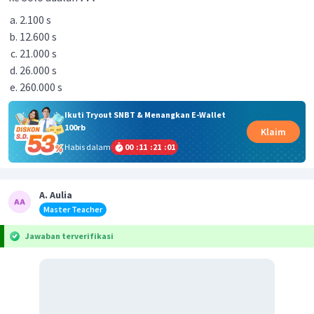
2.100 s
12.600 s
21.000 s
26.000 s
260.000 s
Ikuti Tryout SNBT & Menangkan E-Wallet
100rb
Klaim
Habis dalam
00
:
11
:
21
:
01
A. Aulia
Master Teacher
Jawaban terverifikasi