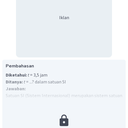
Iklan
Pembahasan
Diketahui:
t
= 3,5 jam
Ditanya:
t
= ...? dalam satuan SI
Jawaban:
Satuan SI (Sistem Internasional) merupakan sistem satuan
yang diakui oleh seluruh negara yang diambil dari sistem
metrik yang telah digunakan di Perancis. Satuan SI untuk
waktu adalah detik atau sekon. Jadi disini kita harus
mengkonversi satuan jam menjadi sekon. Ingat bahwa 1