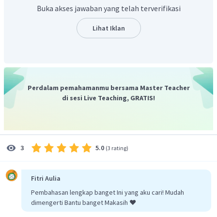
jam = 3600 sekon. Sehingga,
Buka akses jawaban yang telah terverifikasi
Lihat Iklan
Dengan demikian, jika dinyatakan dalam satuan SI,
waktu perjalanannya adalah 12.600 s.
Jadi, jawaban yang tepat adalah B.
Perdalam pemahamanmu bersama Master Teacher
di sesi Live Teaching, GRATIS!
5.0
3
(
3 rating
)
Fitri Aulia
Pembahasan lengkap banget Ini yang aku cari! Mudah
dimengerti Bantu banget Makasih ❤️