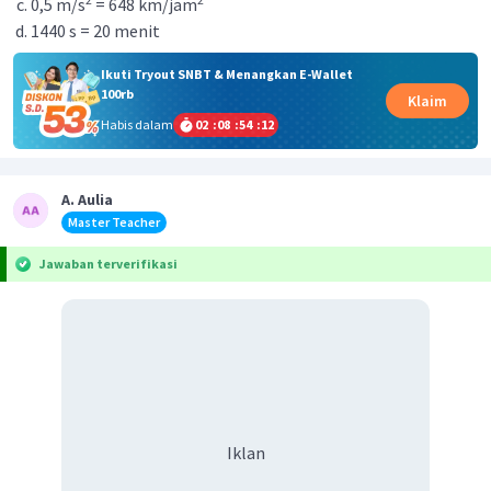
0,5 m/s
= 648 km/jam
1440 s = 20 menit
Ikuti Tryout SNBT & Menangkan E-Wallet
100rb
Klaim
Habis dalam
02
:
08
:
54
:
12
A. Aulia
Master Teacher
Jawaban terverifikasi
Iklan