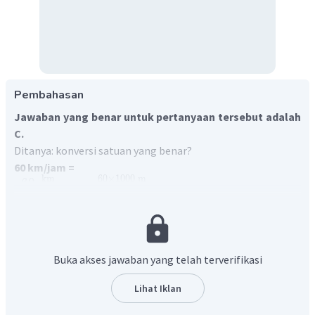
Pembahasan
Jawaban yang benar untuk pertanyaan tersebut adalah
C.
Ditanya: konversi satuan yang benar?
60 km/jam =
km
60
×
1000
m
60
=
jam
3600
s
=
16
,
67
m
/
s
400 cm =
1
400
cm
=
400
×
1
0
mm
=
4000
mm
Buka akses jawaban yang telah terverifikasi
20 m/s =
−
3
m
20
×
1
0
km
20
=
Lihat Iklan
1
s
jam
3600