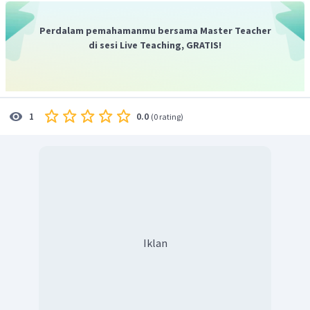
1
3
=
2
1
2
Perdalam pemahamanmu bersama Master Teacher
=
3
di sesi Live Teaching, GRATIS!
Jadi, dapat ditunjukkan bahwa
∘
∘
sin
1
0
−
sin
5
0
=
3
.
∘
∘
cos
5
0
−
cos
1
0
0.0
1
(
0 rating
)
Iklan