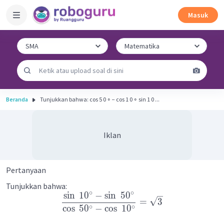
Masuk
Beranda
Tunjukkan bahwa: cos 5 0 ∘ − cos 1 0 ∘ sin 1 0 ...
Iklan
Pertanyaan
Tunjukkan bahwa:
∘
∘
sin
1
0
−
sin
5
0
=
3
∘
∘
cos
5
0
−
cos
1
0