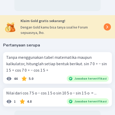
Klaim Gold gratis sekarang!
Dengan Gold kamu bisa tanya soal ke Forum
sepuasnya, lho.
Pertanyaan serupa
Tanpa menggunakan tabel matematika maupun
kalkulator, hitunglah setiap bentuk berikut. sin 7 0 ∘ − sin
1 5 ∘ cos 7 0 ∘ − cos 1 5 ∘ ​
44
5.0
Jawaban terverifikasi
Nilai dari cos 7 5 o − cos 1 5 o sin 10 5 o − sin 1 5 o ​ = ...
1
4.8
Jawaban terverifikasi