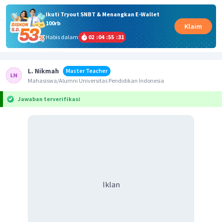
Ikuti Tryout SNBT & Menangkan E-Wallet
100rb
Klaim
Habis dalam
02
:
04
:
55
:
31
L. Nikmah
Master Teacher
Mahasiswa/Alumni Universitas Pendidikan Indonesia
Jawaban terverifikasi
Iklan