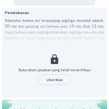
Pembahasan
Diketahui bahwa sisi terpanjang segitiga tersebut adalah
20
cm
16
cm
dan
12
cm
dan panjang sisi lainnya yaitu
.
Ingat bahwa suatu segitiga dikatakan segitiga siku-siku jika
kuadrat sisi terpanjang sama dengan jumlah kuadrat sisi
lainnya.
Diperhatikan perhitungan berikut
2
2
(
sisi
terpanjang
)
=
2
0
=
400
dan
2
2
2
2
(
sisi
lain
)
+
(
sisi
lain
)
=
1
2
+
1
6
Buka akses jawaban yang telah terverifikasi
=
144
+
256
=
400
Lihat Iklan
Karena diperoleh kuadrat sisi terpanjang sama dengan
jumlah kuadrat sisi lainnya, maka segitiga tersebut
merupakan segitiga siku-siku.
Dengan demikian, segitiga yang diketahui pada soal
merupakan segitiga siku-siku