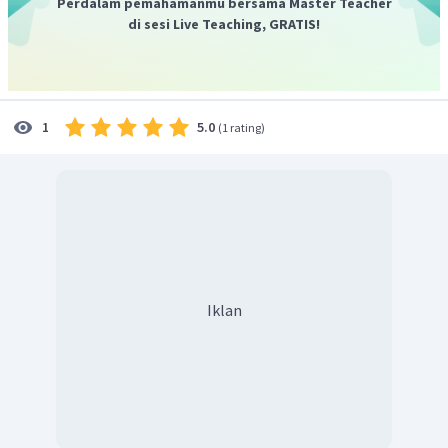
Perdalam pemahamanmu bersama Master Teacher
di sesi Live Teaching, GRATIS!
5.0
1
(
1 rating
)
Iklan