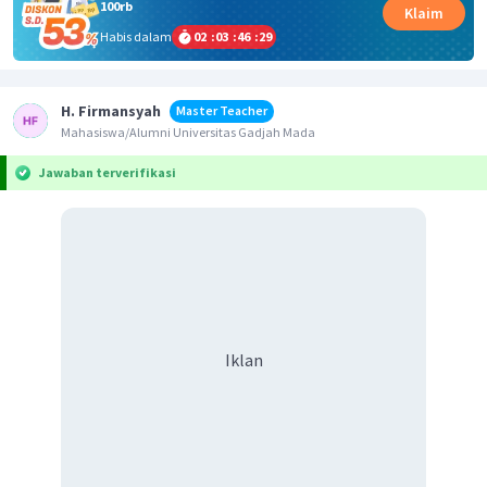
100rb
Klaim
Habis dalam
02
:
03
:
46
:
29
H. Firmansyah
Master Teacher
Mahasiswa/Alumni Universitas Gadjah Mada
Jawaban terverifikasi
Iklan