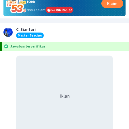
100rb
Klaim
Habis dalam
01
:
06
:
40
:
46
C. Sianturi
Master Teacher
Jawaban terverifikasi
Iklan