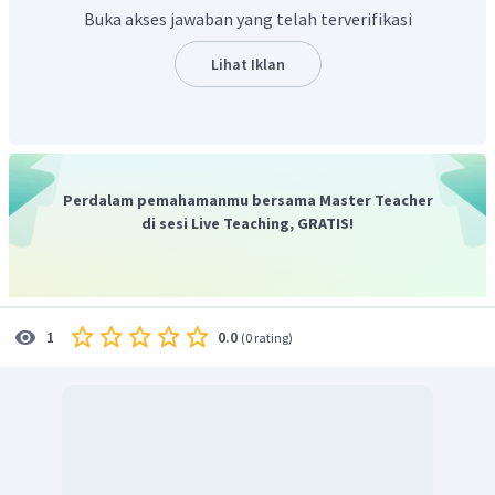
Buka akses jawaban yang telah terverifikasi
Jadi, persamaan reaksi setara berilium dengan larutan
Lihat Iklan
HCl adalah:
Perdalam pemahamanmu bersama Master Teacher
di sesi Live Teaching, GRATIS!
0.0
1
(
0 rating
)