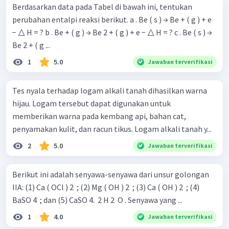
Berdasarkan data pada Tabel di bawah ini, tentukan
perubahan entalpi reaksi berikut. a . Be ( s ) → Be + ( g ) + e
− △ H = ? b . Be + ( g ) → Be 2 + ( g ) + e − △ H = ? c . Be ( s ) →
Be 2 + ( g ...
1
5.0
Jawaban terverifikasi
Tes nyala terhadap logam alkali tanah dihasilkan warna
hijau. Logam tersebut dapat digunakan untuk
memberikan warna pada kembang api, bahan cat,
penyamakan kulit, dan racun tikus. Logam alkali tanah y...
2
5.0
Jawaban terverifikasi
Berikut ini adalah senyawa-senyawa dari unsur golongan
IIA: (1) Ca ( OCl ) 2 ​ ; (2) Mg ( OH ) 2 ​ ; (3) Ca ( OH ) 2 ​ ; (4)
BaSO 4 ​ ; dan (5) CaSO 4. ​ 2 H 2 ​ O . Senyawa yang ...
1
4.0
Jawaban terverifikasi