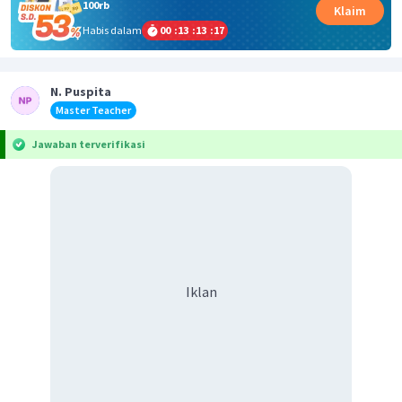
100rb
Klaim
Habis dalam
00
:
13
:
13
:
16
N. Puspita
Master Teacher
Jawaban terverifikasi
Iklan